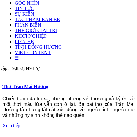
GÓC NHÌN
TIN TỨC
SỰ KIỆN
TÁC PHẨM BẠN BÈ
PHẢN BIỆN
THẾ GIỚI GIẢI TRÍ
KHỞI NGHIỆP
LIÊN HỆ
TÌNH ĐỒNG HƯƠNG
VIẾT CONTENT
☰
 cập: 19,852,849 lượt
Thơ Trần Mai Hường
Chiến tranh đã lùi xa, nhưng những vết thương và ký ức về
một thời máu lửa vẫn còn ở lại. Ba bài thơ của Trần Mai
Hường là những lát cắt xúc động về người lính, người mẹ
và những hy sinh không thể nào quên.
Xem tiếp...