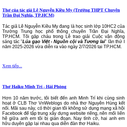
Thơ của tác giả Lê Nguyễn Kiều My (Trường THPT Chuyên
Trần Đại Nghĩa, TP.HCM)
Tác giả Lê Nguyễn Kiều My đang là học sinh lớp 10HC2 của
Trường Trung học phổ thông chuyên Trần Đại Nghĩa,
TP.HCM. Tôi gặp cháu trong Lễ trao giải Cuộc vận động
sáng tác "
Lúa gạo Việt - Nguồn cội và Tương lai
" lần thứ I
năm 2025-2026 vừa diễn ra vào ngày 2/7/2026 tại TP.HCM.
Xem tiếp...
Thơ Haiku Minh Trí - Hải Phòng
Hơn 10 năm trước, tôi biết đến anh Minh Trí khi cùng sinh
hoạt ở CLB Thơ VnWeblogs do nhà thơ Nguyên Hùng kết
nối. Mãi sau này, có thời gian tôi không sử dụng mạng xã hội
Facebook để tập trung xây dựng website riêng, nên mối liên
hệ giữa anh em tôi bị gián đoạn. Nay tình cờ, hai anh em
hữu duyên gặp lại nhau qua diễn đàn thơ Haiku.