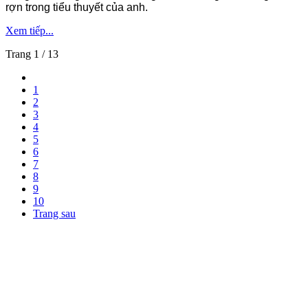
rợn trong tiểu thuyết của anh.
Xem tiếp...
Trang 1 / 13
1
2
3
4
5
6
7
8
9
10
Trang sau