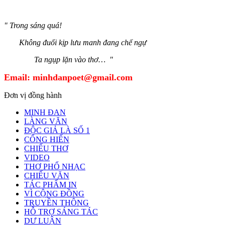
" Trong sáng quá!
Không đuổi kịp lưu manh đang chế ngự
Ta ngụp lặn vào thơ… "
Email:
minhdanpoet@gmail.com
Đơn vị đồng hành
MINH ĐAN
LÀNG VĂN
ĐỘC GIẢ LÀ SỐ 1
CỐNG HIẾN
CHIẾU THƠ
VIDEO
THƠ PHỔ NHẠC
CHIẾU VĂN
TÁC PHẨM IN
VÌ CỘNG ĐỒNG
TRUYỀN THÔNG
HỖ TRỢ SÁNG TÁC
DƯ LUẬN