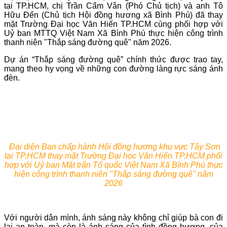
tại TP.HCM, chị Trần Cẩm Vân (Phó Chủ tịch) và anh Tô
Hữu Đến (Chủ tịch Hội đồng hương xã Bình Phú) đã thay
mặt Trường Đại học Văn Hiến TP.HCM cùng phối hợp với
Uỷ ban MTTQ Việt Nam Xã Bình Phú thực hiện công trình
thanh niên "Thắp sáng đường quê" năm 2026.
Dự án “Thắp sáng đường quê” chính thức được trao tay,
mang theo hy vọng về những con đường làng rực sáng ánh
đèn.
Đại diện Ban chấp hành Hội đồng hương khu vực Tây Sơn
tại TP.HCM thay mặt Trường Đại học Văn Hiến TP.HCM phối
hợp với Uỷ ban Mặt trận Tổ quốc Việt Nam Xã Bình Phú thực
hiện công trình thanh niên "Thắp sáng đường quê" năm
2026
Với người dân mình, ánh sáng này không chỉ giúp bà con đi
lại an toàn, mà còn là ánh sáng của tình đồng hương, của