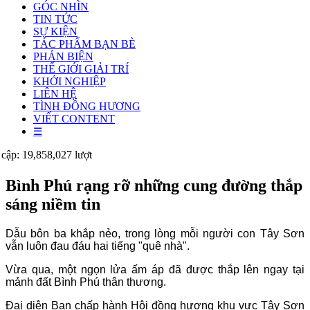
GÓC NHÌN
TIN TỨC
SỰ KIỆN
TÁC PHẨM BẠN BÈ
PHẢN BIỆN
THẾ GIỚI GIẢI TRÍ
KHỞI NGHIỆP
LIÊN HỆ
TÌNH ĐỒNG HƯƠNG
VIẾT CONTENT
☰
 cập: 19,858,027 lượt
Bình Phú rạng rỡ những cung đường thắp
sáng niềm tin
Dẫu bôn ba khắp nẻo, trong lòng mỗi người con Tây Sơn
vẫn luôn đau đáu hai tiếng "quê nhà".
Vừa qua, một ngọn lửa ấm áp đã được thắp lên ngay tại
mảnh đất Bình Phú thân thương.
Đại diện Ban chấp hành Hội đồng hương khu vực Tây Sơn