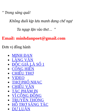
" Trong sáng quá!
Không đuổi kịp lưu manh đang chế ngự
Ta ngụp lặn vào thơ… "
Email:
minhdanpoet@gmail.com
Đơn vị đồng hành
MINH ĐAN
LÀNG VĂN
ĐỘC GIẢ LÀ SỐ 1
CỐNG HIẾN
CHIẾU THƠ
VIDEO
THƠ PHỔ NHẠC
CHIẾU VĂN
TÁC PHẨM IN
VÌ CỘNG ĐỒNG
TRUYỀN THÔNG
HỖ TRỢ SÁNG TÁC
DƯ LUẬN