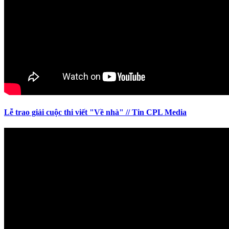
Lễ trao giải cuộc thi viết "Về nhà" // Tin CPL Media