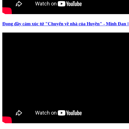
Đong đầy cảm xúc từ "Chuyến về nhà của Huyền" - Minh Đan |