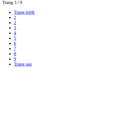
Trang 3 / 9
Trang trước
1
2
3
4
5
6
7
8
9
Trang sau