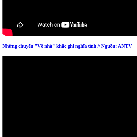
Những chuyến "Về nhà" khắc ghi nghĩa tình // Nguồn: ANTV