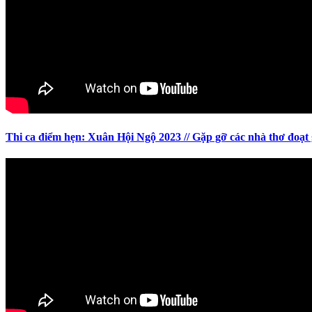
Thi ca điểm hẹn: Xuân Hội Ngộ 2023 // Gặp gỡ các nhà thơ đoạ