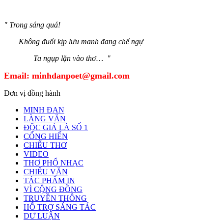
" Trong sáng quá!
Không đuổi kịp lưu manh đang chế ngự
Ta ngụp lặn vào thơ… "
Email:
minhdanpoet@gmail.com
Đơn vị đồng hành
MINH ĐAN
LÀNG VĂN
ĐỘC GIẢ LÀ SỐ 1
CỐNG HIẾN
CHIẾU THƠ
VIDEO
THƠ PHỔ NHẠC
CHIẾU VĂN
TÁC PHẨM IN
VÌ CỘNG ĐỒNG
TRUYỀN THÔNG
HỖ TRỢ SÁNG TÁC
DƯ LUẬN