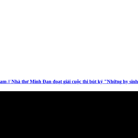
// Nhà thơ Minh Đan đoạt giải cuộc thi bút ký "Những hy sinh