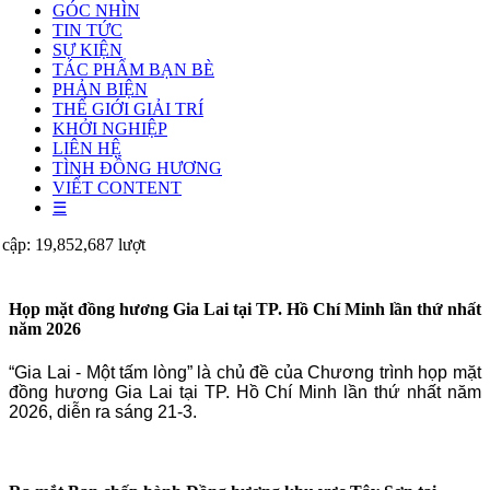
GÓC NHÌN
TIN TỨC
SỰ KIỆN
TÁC PHẨM BẠN BÈ
PHẢN BIỆN
THẾ GIỚI GIẢI TRÍ
KHỞI NGHIỆP
LIÊN HỆ
TÌNH ĐỒNG HƯƠNG
VIẾT CONTENT
☰
 cập: 19,852,687 lượt
Họp mặt đồng hương Gia Lai tại TP. Hồ Chí Minh lần thứ nhất
năm 2026
“Gia Lai - Một tấm lòng” là chủ đề của Chương trình họp mặt
đồng hương Gia Lai tại TP. Hồ Chí Minh lần thứ nhất năm
2026, diễn ra sáng 21-3.