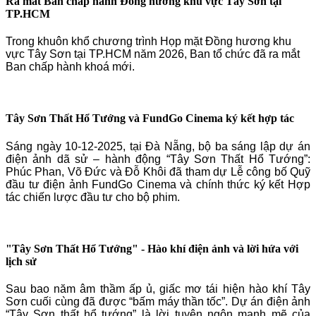
Ra mắt Ban chấp hành Đồng hương khu vực Tây Sơn tại
TP.HCM
Trong khuôn khổ chương trình Họp mặt Đồng hương khu
vực Tây Sơn tại TP.HCM năm 2026, Ban tổ chức đã ra mắt
Ban chấp hành khoá mới.
Tây Sơn Thất Hổ Tướng và FundGo Cinema ký kết hợp tác
Sáng ngày 10-12-2025, tại Đà Nẵng, bộ ba sáng lập dự án
điện ảnh dã sử – hành động “Tây Sơn Thất Hổ Tướng”:
Phúc Phan, Võ Đức và Đỗ Khôi đã tham dự Lễ công bố Quỹ
đầu tư điện ảnh FundGo Cinema và chính thức ký kết Hợp
tác chiến lược đầu tư cho bộ phim.
"Tây Sơn Thất Hổ Tướng" - Hào khí điện ảnh và lời hứa với
lịch sử
Sau bao năm âm thầm ấp ủ, giấc mơ tái hiện hào khí Tây
Sơn cuối cùng đã được “bấm máy thần tốc”. Dự án điện ảnh
“Tây Sơn thất hổ tướng” là lời tuyên ngôn mạnh mẽ của