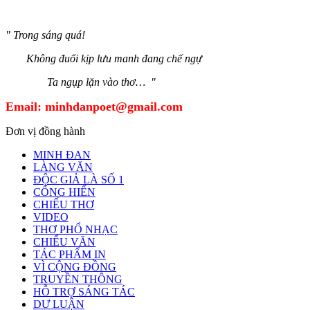
" Trong sáng quá!
Không đuổi kịp lưu manh đang chế ngự
Ta ngụp lặn vào thơ… "
Email:
minhdanpoet@gmail.com
Đơn vị đồng hành
MINH ĐAN
LÀNG VĂN
ĐỘC GIẢ LÀ SỐ 1
CỐNG HIẾN
CHIẾU THƠ
VIDEO
THƠ PHỔ NHẠC
CHIẾU VĂN
TÁC PHẨM IN
VÌ CỘNG ĐỒNG
TRUYỀN THÔNG
HỖ TRỢ SÁNG TÁC
DƯ LUẬN