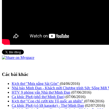
Các bài khác
Kịch thơ "Mưa nắng Sài Gòn"
(04/06/2016)
Nhà báo Minh Đan - Khách mời Chương trình Sức Sống Mới
HTV 9 phỏng vấn Nhà thơ Minh Đan
(07/06/2016)
Ca khúc Phơi (phổ thơ Minh Đan)
(07/06/2016)
Kịch thơ "Con chỉ cười khi Tổ quốc an nhiên"
(07/06/2016)
Ca khúc Phơi (có lời karaoke) - Thơ Minh Đan
(02/07/2016)