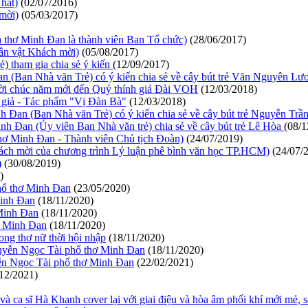
hát)
(02/07/2016)
 mời)
(05/03/2017)
 thơ Minh Đan là thành viên Ban Tổ chức)
(28/06/2017)
n vật Khách mời)
(05/08/2017)
 tham gia chia sẻ ý kiến
(12/09/2017)
 (Ban Nhà văn Trẻ) có ý kiến chia sẻ về cây bút trẻ Văn Nguyên Lư
lời chúc năm mới đến Quý thính giả Đài VOH
(12/03/2018)
 giả - Tác phẩm "Vị Đàn Bà"
(12/03/2018)
Đan (Ban Nhà văn Trẻ) có ý kiến chia sẻ về cây bút trẻ Nguyễn Trâ
h Đan (Ủy viên Ban Nhà văn trẻ) chia sẻ về cây bút trẻ Lê Hòa
(08/1
hơ Minh Đan - Thành viên Chủ tịch Đoàn)
(24/07/2019)
ách mời của chương trình Lý luận phê bình văn học TP.HCM)
(24/07/
)
(30/08/2019)
)
hổ thơ Minh Đan
(23/05/2020)
Minh Đan
(18/11/2020)
Minh Đan
(18/11/2020)
ơ Minh Đan
(18/11/2020)
ng thơ nữ thời hội nhập
(18/11/2020)
uyễn Ngọc Tài phổ thơ Minh Đan
(18/11/2020)
ễn Ngọc Tài phổ thơ Minh Đan
(22/02/2021)
/12/2021)
 ca sĩ Hà Khanh cover lại với giai điệu và hòa âm phối khí mới mẻ, s