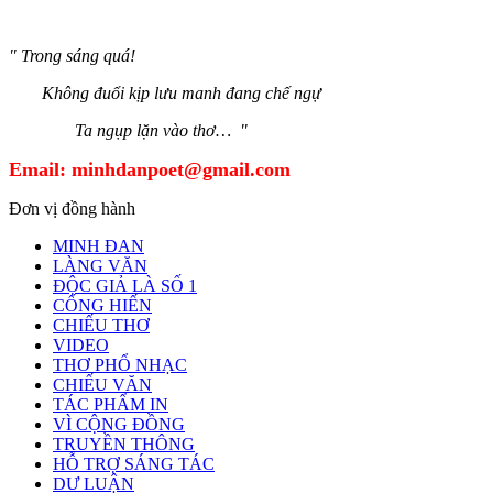
" Trong sáng quá!
Không đuổi kịp lưu manh đang chế ngự
Ta ngụp lặn vào thơ… "
Email:
minhdanpoet@gmail.com
Đơn vị đồng hành
MINH ĐAN
LÀNG VĂN
ĐỘC GIẢ LÀ SỐ 1
CỐNG HIẾN
CHIẾU THƠ
VIDEO
THƠ PHỔ NHẠC
CHIẾU VĂN
TÁC PHẨM IN
VÌ CỘNG ĐỒNG
TRUYỀN THÔNG
HỖ TRỢ SÁNG TÁC
DƯ LUẬN