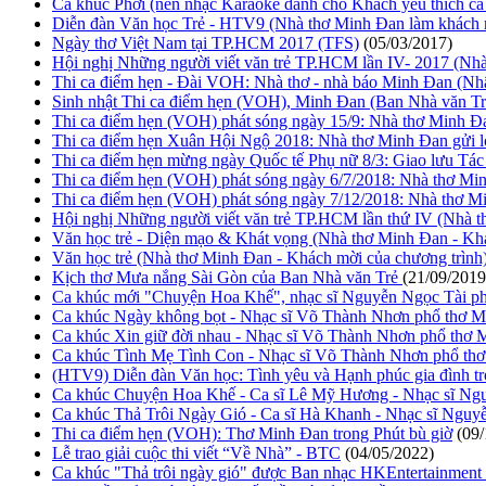
Ca khúc Phơi (nền nhạc Karaoke dành cho Khách yêu thích ca 
Diễn đàn Văn học Trẻ - HTV9 (Nhà thơ Minh Đan làm khách
Ngày thơ Việt Nam tại TP.HCM 2017 (TFS)
(05/03/2017)
Hội nghị Những người viết văn trẻ TP.HCM lần IV- 2017 (Nhà
Thi ca điểm hẹn - Đài VOH: Nhà thơ - nhà báo Minh Đan (Nhâ
Sinh nhật Thi ca điểm hẹn (VOH), Minh Đan (Ban Nhà văn Trẻ)
Thi ca điểm hẹn (VOH) phát sóng ngày 15/9: Nhà thơ Minh Đan
Thi ca điểm hẹn Xuân Hội Ngộ 2018: Nhà thơ Minh Đan gửi 
Thi ca điểm hẹn mừng ngày Quốc tế Phụ nữ 8/3: Giao lưu Tác
Thi ca điểm hẹn (VOH) phát sóng ngày 6/7/2018: Nhà thơ Minh 
Thi ca điểm hẹn (VOH) phát sóng ngày 7/12/2018: Nhà thơ Min
Hội nghị Những người viết văn trẻ TP.HCM lần thứ IV (Nhà t
Văn học trẻ - Diện mạo & Khát vọng (Nhà thơ Minh Đan - Kh
Văn học trẻ (Nhà thơ Minh Đan - Khách mời của chương trình
Kịch thơ Mưa nắng Sài Gòn của Ban Nhà văn Trẻ
(21/09/2019
Ca khúc mới "Chuyện Hoa Khế", nhạc sĩ Nguyễn Ngọc Tài p
Ca khúc Ngày không bọt - Nhạc sĩ Võ Thành Nhơn phổ thơ 
Ca khúc Xin giữ đời nhau - Nhạc sĩ Võ Thành Nhơn phổ thơ 
Ca khúc Tình Mẹ Tình Con - Nhạc sĩ Võ Thành Nhơn phổ th
(HTV9) Diễn đàn Văn học: Tình yêu và Hạnh phúc gia đình tro
Ca khúc Chuyện Hoa Khế - Ca sĩ Lê Mỹ Hương - Nhạc sĩ Ng
Ca khúc Thả Trôi Ngày Gió - Ca sĩ Hà Khanh - Nhạc sĩ Nguy
Thi ca điểm hẹn (VOH): Thơ Minh Đan trong Phút bù giờ
(09
Lễ trao giải cuộc thi viết “Về Nhà” - BTC
(04/05/2022)
Ca khúc "Thả trôi ngày gió" được Ban nhạc HKEntertainment và