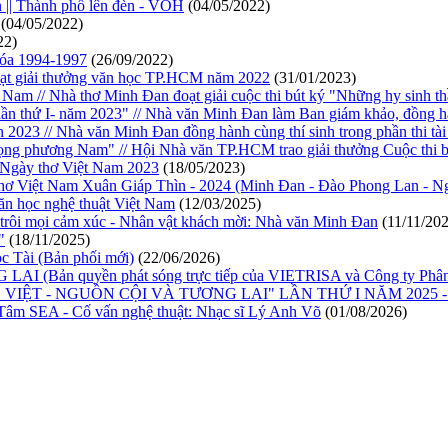
 || Thành phố lên đèn - VOH
(04/05/2022)
(04/05/2022)
22)
hóa 1994-1997
(26/09/2022)
đoạt giải thưởng văn học TP.HCM năm 2022
(31/01/2023)
m // Nhà thơ Minh Đan đoạt giải cuộc thi bút ký "Những hy sinh t
ần thứ I- năm 2023" // Nhà văn Minh Đan làm Ban giám khảo, đồng hà
2023 // Nhà văn Minh Đan đồng hành cùng thí sinh trong phần thi tài
ng phương Nam" // Hội Nhà văn TP.HCM trao giải thưởng Cuộc thi b
g Ngày thơ Việt Nam 2023
(18/05/2023)
y Thơ Việt Nam Xuân Giáp Thìn - 2024 (Minh Đan - Đào Phong Lan - 
văn học nghệ thuật Việt Nam
(12/03/2025)
ôi mọi cảm xúc - Nhân vật khách mời: Nhà văn Minh Đan
(11/11/20
"
(18/11/2025)
Tài (Bản phối mới)
(22/06/2026)
Bản quyền phát sóng trực tiếp của VIETRISA và Công ty Phân 
VIỆT - NGUỒN CỘI VÀ TƯƠNG LAI" LẦN THỨ I NĂM 2025 -
 SEA - Cố vấn nghệ thuật: Nhạc sĩ Lý Anh Võ
(01/08/2026)