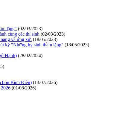
hầm lặng"
(02/03/2023)
nh cùng các thí sinh
(02/03/2023)
 năng và ứng xử.
(18/05/2023)
út ký "Những hy sinh thầm lặng"
(18/05/2023)
Ngô Hạnh)
(28/02/2024)
25)
bón Bình Điền)
(13/07/2026)
 2026
(01/08/2026)