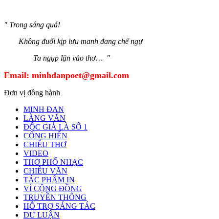
" Trong sáng quá!
Không đuổi kịp lưu manh đang chế ngự
Ta ngụp lặn vào thơ… "
Email:
minhdanpoet@gmail.com
Đơn vị đồng hành
MINH ĐAN
LÀNG VĂN
ĐỘC GIẢ LÀ SỐ 1
CỐNG HIẾN
CHIẾU THƠ
VIDEO
THƠ PHỔ NHẠC
CHIẾU VĂN
TÁC PHẨM IN
VÌ CỘNG ĐỒNG
TRUYỀN THÔNG
HỖ TRỢ SÁNG TÁC
DƯ LUẬN