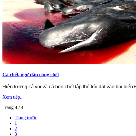
Cá chết, ngư dân cũng chết
Hiện tượng cá voi và cá heo chết tập thể trôi dạt vào bãi biể
Xem tiếp...
Trang 4 / 4
Trang trước
1
2
3