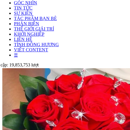
GÓC NHÌN
TIN TỨC
SỰ KIỆN
TÁC PHẨM BẠN BÈ
PHẢN BIỆN
THẾ GIỚI GIẢI TRÍ
KHỞI NGHIỆP
LIÊN HỆ
TÌNH ĐỒNG HƯƠNG
VIẾT CONTENT
☰
 cập: 19,853,753 lượt