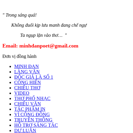
" Trong sáng quá!
Không đuổi kịp lưu manh đang chế ngự
Ta ngụp lặn vào thơ… "
Email:
minhdanpoet@gmail.com
Đơn vị đồng hành
MINH ĐAN
LÀNG VĂN
ĐỘC GIẢ LÀ SỐ 1
CỐNG HIẾN
CHIẾU THƠ
VIDEO
THƠ PHỔ NHẠC
CHIẾU VĂN
TÁC PHẨM IN
VÌ CỘNG ĐỒNG
TRUYỀN THÔNG
HỖ TRỢ SÁNG TÁC
DƯ LUẬN