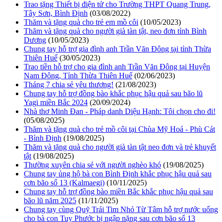
Trao tặng Thiết bị điện tử cho Trường THPT Quang Trung,
Tây Sơn, Bình Định
(03/08/2022)
Thăm và tặng quà cho trẻ em mồ côi
(10/05/2023)
Thăm và tặng quà cho người già tàn tật, neo đơn tỉnh Bình
Dương
(10/05/2023)
Chung tay hỗ trợ gia đình anh Trần Văn Đông tại tỉnh Thừa
Thiên Huế
(30/05/2023)
Trao tiền hỗ trợ cho gia đình anh Trần Văn Đông tại Huyện
Nam Đông, Tỉnh Thừa Thiên Huế
(02/06/2023)
Tháng 7 chia sẻ yêu thương!
(21/08/2023)
Chung tay hỗ trợ đồng bào khắc phục hậu quả sau bão lũ
Yagi miền Bắc 2024
(20/09/2024)
Nhà thơ Minh Đan - Pháp danh Diệu Hạnh: Tôi chọn cho đi!
(05/08/2025)
Thăm và tặng quà cho trẻ mồ côi tại Chùa Mỹ Hoá - Phù Cát
- Bình Định
(19/08/2025)
Thăm và tặng quà cho người già tàn tật neo đơn và trẻ khuyết
tật
(19/08/2025)
Thường xuyên chia sẻ với người nghèo khó
(19/08/2025)
Chung tay ủng hộ bà con Bình Định khắc phục hậu quả sau
cơn bão số 13 (Kalmaegi)
(10/11/2025)
Chung tay hỗ trợ đồng bào miền Bắc khắc phục hậu quả sau
bão lũ năm 2025
(11/11/2025)
Chung tay cùng Quỹ Trái Tim Nhỏ Từ Tâm hỗ trợ nước uống
cho bà con Tuy Phước bị ngập nặng sau cơn bão số 13