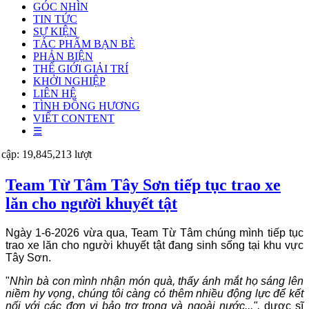
GÓC NHÌN
TIN TỨC
SỰ KIỆN
TÁC PHẨM BẠN BÈ
PHẢN BIỆN
THẾ GIỚI GIẢI TRÍ
KHỞI NGHIỆP
LIÊN HỆ
TÌNH ĐỒNG HƯƠNG
VIẾT CONTENT
☰
 cập: 19,845,213 lượt
Team Từ Tâm Tây Sơn tiếp tục trao xe
lăn cho người khuyết tật
Ngày 1-6-2026 vừa qua, Team Từ Tâm chúng mình tiếp tục
trao xe lăn cho người khuyết tật đang sinh sống tại khu vực
Tây Sơn.
"
Nhìn bà con mình nhận món quà, thấy ánh mắt họ sáng lên
niềm hy vọng
,
chúng
tôi càng có thêm nhiều động lực để kết
nối với các đơn vị bảo trợ trong và ngoài nước...",
dược sĩ