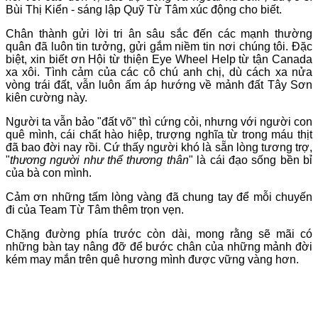
Bùi Thị Kiển - sáng lập Quỹ Từ Tâm xúc động cho biết.
Chân thành gửi lời tri ân sâu sắc đến các mạnh thường
quân đã luôn tin tưởng, gửi gắm niềm tin nơi chúng tôi. Đặc
biệt, xin biết ơn Hội từ thiện Eye Wheel Help từ tận Canada
xa xôi. Tình cảm của các cô chú anh chị, dù cách xa nửa
vòng trái đất, vẫn luôn ấm áp hướng về mảnh đất Tây Sơn
kiên cường này.
Người ta vẫn bảo "đất võ" thì cứng cỏi, nhưng với người con
quê mình, cái chất hào hiệp, trượng nghĩa từ trong máu thịt
đã bao đời nay rồi. Cứ thấy người khó là sẵn lòng tương trợ,
"
thương người như thể thương thân
" là cái đạo sống bền bỉ
của bà con mình.
Cảm ơn những tấm lòng vàng đã chung tay để mỗi chuyến
đi của Team Từ Tâm thêm trọn vẹn.
Chặng đường phía trước còn dài, mong rằng sẽ mãi có
những bàn tay nâng đỡ để bước chân của những mảnh đời
kém may mắn trên quê hương mình được vững vàng hơn.