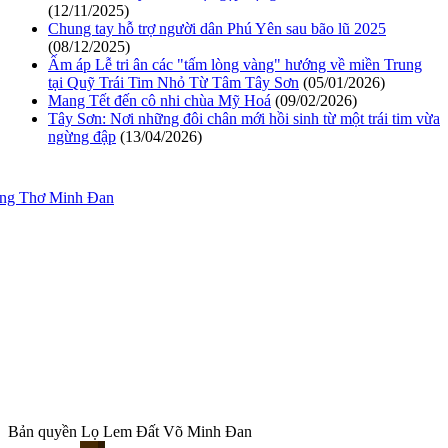
(12/11/2025)
Chung tay hỗ trợ người dân Phú Yên sau bão lũ 2025
(08/12/2025)
Ấm áp Lễ tri ân các "tấm lòng vàng" hướng về miền Trung
tại Quỹ Trái Tim Nhỏ Từ Tâm Tây Sơn
(05/01/2026)
Mang Tết đến cô nhi chùa Mỹ Hoá
(09/02/2026)
Tây Sơn: Nơi những đôi chân mới hồi sinh từ một trái tim vừa
ngừng đập
(13/04/2026)
ang Thơ Minh Đan
Bản quyền Lọ Lem Đất Võ Minh Đan