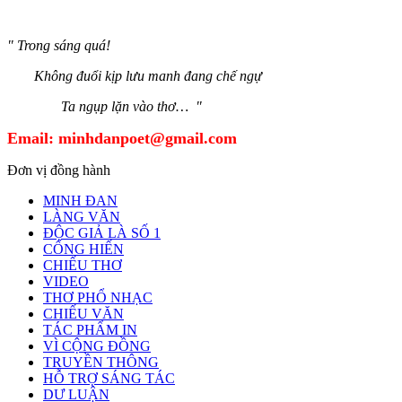
" Trong sáng quá!
Không đuổi kịp lưu manh đang chế ngự
Ta ngụp lặn vào thơ… "
Email:
minhdanpoet@gmail.com
Đơn vị đồng hành
MINH ĐAN
LÀNG VĂN
ĐỘC GIẢ LÀ SỐ 1
CỐNG HIẾN
CHIẾU THƠ
VIDEO
THƠ PHỔ NHẠC
CHIẾU VĂN
TÁC PHẨM IN
VÌ CỘNG ĐỒNG
TRUYỀN THÔNG
HỖ TRỢ SÁNG TÁC
DƯ LUẬN