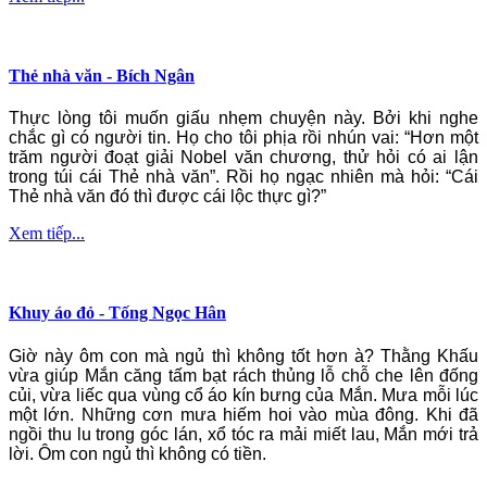
Thẻ nhà văn - Bích Ngân
Thực lòng tôi muốn giấu nhẹm chuyện này. Bởi khi nghe
chắc gì có người tin. Họ cho tôi phịa rồi nhún vai: “Hơn một
trăm người đoạt giải Nobel văn chương, thử hỏi có ai lận
trong túi cái Thẻ nhà văn”. Rồi họ ngạc nhiên mà hỏi: “Cái
Thẻ nhà văn đó thì được cái lộc thực gì?”
Xem tiếp...
Khuy áo đỏ - Tống Ngọc Hân
Giờ này ôm con mà ngủ thì không tốt hơn à? Thằng Khấu
vừa giúp Mắn căng tấm bạt rách thủng lỗ chỗ che lên đống
củi, vừa liếc qua vùng cổ áo kín bưng của Mắn. Mưa mỗi lúc
một lớn. Những cơn mưa hiếm hoi vào mùa đông. Khi đã
ngồi thu lu trong góc lán, xổ tóc ra mải miết lau, Mắn mới trả
lời. Ôm con ngủ thì không có tiền.