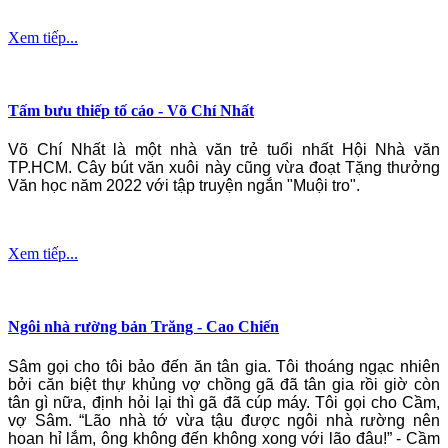
Xem tiếp...
Tấm bưu thiếp tố cáo - Võ Chí Nhất
Võ Chí Nhất là một nhà văn trẻ tuổi nhất Hội Nhà văn
TP.HCM. Cây bút văn xuôi này cũng vừa đoạt Tặng thưởng
Văn học năm 2022 với tập truyện ngắn "Muội tro".
Xem tiếp...
Ngôi nhà rường bản Trăng - Cao Chiến
Sâm gọi cho tôi bảo đến ăn tân gia. Tôi thoáng ngạc nhiên
bởi căn biệt thự khủng vợ chồng gã đã tân gia rồi giờ còn
tân gì nữa, định hỏi lại thì gã đã cúp máy. Tôi gọi cho Cầm,
vợ Sâm. “Lão nhà tớ vừa tậu được ngôi nhà rường nên
hoan hỉ lắm, ông không đến không xong với lão đâu!” - Cầm