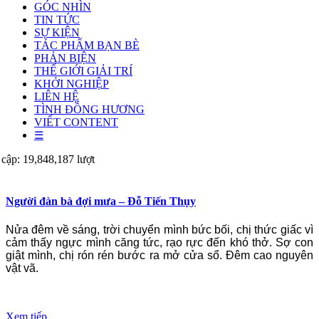
GÓC NHÌN
TIN TỨC
SỰ KIỆN
TÁC PHẨM BẠN BÈ
PHẢN BIỆN
THẾ GIỚI GIẢI TRÍ
KHỞI NGHIỆP
LIÊN HỆ
TÌNH ĐỒNG HƯƠNG
VIẾT CONTENT
☰
 cập: 19,848,187 lượt
Người đàn bà đợi mưa – Đỗ Tiến Thụy
Nửa đêm về sáng, trời chuyển mình bức bối, chị thức giấc vì
cảm thấy ngực mình căng tức, rạo rực đến khó thở. Sợ con
giật mình, chị rón rén bước ra mở cửa sổ. Đêm cao nguyên
vật vã.
Xem tiếp...