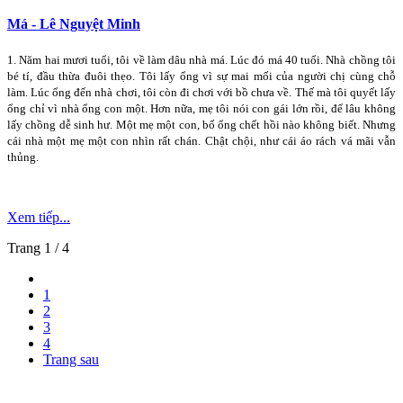
Má - Lê Nguyệt Minh
1. Năm hai mươi tuổi, tôi về làm dâu nhà má. Lúc đó má 40 tuổi. Nhà chồng tôi
bé tí, đầu thừa đuôi thẹo. Tôi lấy ổng vì sự mai mối của người chị cùng chỗ
làm. Lúc ổng đến nhà chơi, tôi còn đi chơi với bồ chưa về. Thế mà tôi quyết lấy
ổng chỉ vì nhà ổng con một. Hơn nữa, mẹ tôi nói con gái lớn rồi, để lâu không
lấy chồng dễ sinh hư. Một mẹ một con, bố ổng chết hồi nào không biết. Nhưng
cái nhà một mẹ một con nhìn rất chán. Chật chội, như cái áo rách vá mãi vẫn
thủng.
Xem tiếp...
Trang 1 / 4
1
2
3
4
Trang sau