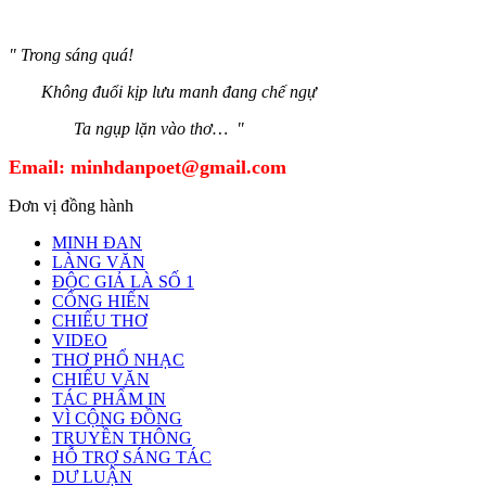
" Trong sáng quá!
Không đuổi kịp lưu manh đang chế ngự
Ta ngụp lặn vào thơ… "
Email:
minhdanpoet@gmail.com
Đơn vị đồng hành
MINH ĐAN
LÀNG VĂN
ĐỘC GIẢ LÀ SỐ 1
CỐNG HIẾN
CHIẾU THƠ
VIDEO
THƠ PHỔ NHẠC
CHIẾU VĂN
TÁC PHẨM IN
VÌ CỘNG ĐỒNG
TRUYỀN THÔNG
HỖ TRỢ SÁNG TÁC
DƯ LUẬN