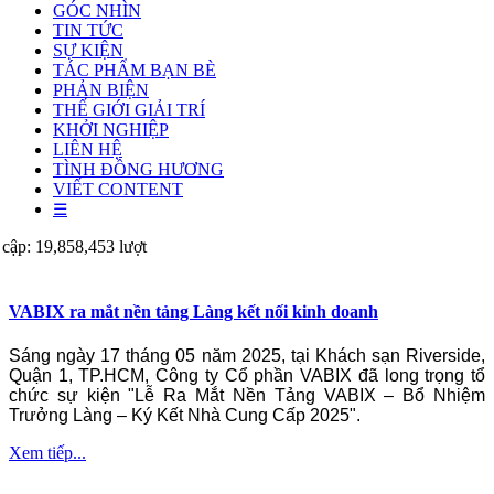
GÓC NHÌN
TIN TỨC
SỰ KIỆN
TÁC PHẨM BẠN BÈ
PHẢN BIỆN
THẾ GIỚI GIẢI TRÍ
KHỞI NGHIỆP
LIÊN HỆ
TÌNH ĐỒNG HƯƠNG
VIẾT CONTENT
☰
 cập: 19,858,453 lượt
VABIX ra mắt nền tảng Làng kết nối kinh doanh
Sáng ngày 17 tháng 05 năm 2025, tại Khách sạn Riverside,
Quận 1, TP.HCM, Công ty Cổ phần VABIX đã long trọng tổ
chức sự kiện "Lễ Ra Mắt Nền Tảng VABIX – Bổ Nhiệm
Trưởng Làng – Ký Kết Nhà Cung Cấp 2025".
Xem tiếp...