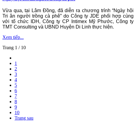
Vừa qua, tại Lâm Đồng, đã diễn ra chương trình “Ngày hội
Tri ân người trồng cà phê” do Công ty JDE phối hợp cùng
với tổ chức IDH, Công ty CP Intimex Mỹ Phước, Công ty
TMT Consulting và UBND Huyện Di Linh thực hiện.
Xem tiếp...
Trang 1 / 10
1
2
3
4
5
6
7
8
9
10
Trang sau