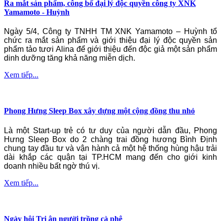
Ra mắt sản phẩm, công bố đại lý độc quyền công ty XNK
Yamamoto - Huỳnh
Ngày 5/4, Công ty TNHH TM XNK Yamamoto – Huỳnh tổ
chức ra mắt sản phẩm và giới thiệu đại lý độc quyền sản
phẩm tảo tươi Alina để giới thiệu đến độc giả một sản phẩm
dinh dưỡng tăng khả năng miễn dịch.
Xem tiếp...
Phong Hưng Sleep Box xây dựng một cộng đồng thu nhỏ
Là một Start-up trẻ có tư duy của người dẫn đầu, Phong
Hưng Sleep Box do 2 chàng trai đồng hương Bình Định
chung tay đầu tư và vận hành cả một hệ thống hùng hậu trải
dài khắp các quận tại TP.HCM mang đến cho giới kinh
doanh nhiều bất ngờ thú vị.
Xem tiếp...
Ngày hội Tri ân người trồng cà phê