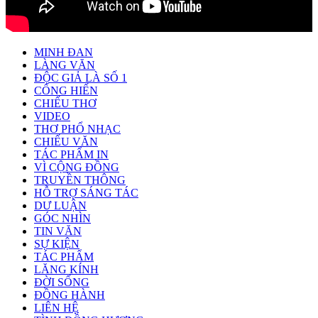
MINH ĐAN
LÀNG VĂN
ĐỘC GIẢ LÀ SỐ 1
CỐNG HIẾN
CHIẾU THƠ
VIDEO
THƠ PHỔ NHẠC
CHIẾU VĂN
TÁC PHẨM IN
VÌ CỘNG ĐỒNG
TRUYỀN THÔNG
HỖ TRỢ SÁNG TÁC
DƯ LUẬN
GÓC NHÌN
TIN VĂN
SỰ KIỆN
TÁC PHẨM
LĂNG KÍNH
ĐỜI SỐNG
ĐỒNG HÀNH
LIÊN HỆ