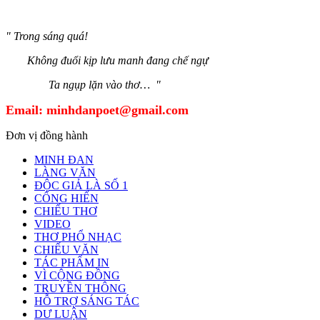
" Trong sáng quá!
Không đuổi kịp lưu manh đang chế ngự
Ta ngụp lặn vào thơ… "
Email:
minhdanpoet@gmail.com
Đơn vị đồng hành
MINH ĐAN
LÀNG VĂN
ĐỘC GIẢ LÀ SỐ 1
CỐNG HIẾN
CHIẾU THƠ
VIDEO
THƠ PHỔ NHẠC
CHIẾU VĂN
TÁC PHẨM IN
VÌ CỘNG ĐỒNG
TRUYỀN THÔNG
HỖ TRỢ SÁNG TÁC
DƯ LUẬN