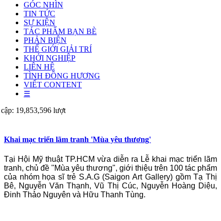
GÓC NHÌN
TIN TỨC
SỰ KIỆN
TÁC PHẨM BẠN BÈ
PHẢN BIỆN
THẾ GIỚI GIẢI TRÍ
KHỞI NGHIỆP
LIÊN HỆ
TÌNH ĐỒNG HƯƠNG
VIẾT CONTENT
☰
 cập: 19,853,596 lượt
Khai mạc triển lãm tranh 'Mùa yêu thương'
Tại Hội Mỹ thuật TP.HCM vừa diễn ra Lễ khai mạc triển lãm
tranh, chủ đề "Mùa yêu thương", giới thiệu trên 100 tác phẩm
của nhóm họa sĩ trẻ S.A.G (Saigon Art Gallery) gồm Tạ Thị
Bê, Nguyễn Văn Thạnh, Vũ Thị Cúc, Nguyễn Hoàng Diệu,
Đinh Thảo Nguyên và Hữu Thanh Tùng.