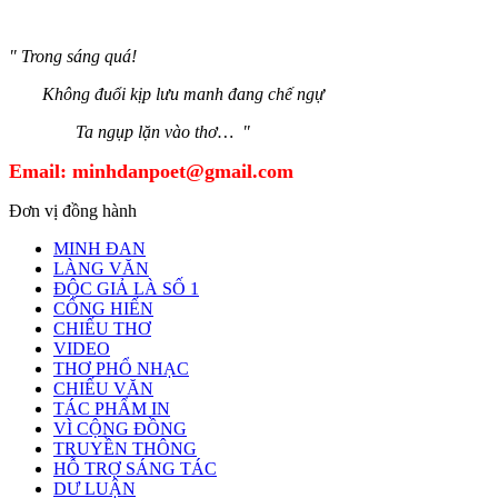
" Trong sáng quá!
Không đuổi kịp lưu manh đang chế ngự
Ta ngụp lặn vào thơ… "
Email:
minhdanpoet@gmail.com
Đơn vị đồng hành
MINH ĐAN
LÀNG VĂN
ĐỘC GIẢ LÀ SỐ 1
CỐNG HIẾN
CHIẾU THƠ
VIDEO
THƠ PHỔ NHẠC
CHIẾU VĂN
TÁC PHẨM IN
VÌ CỘNG ĐỒNG
TRUYỀN THÔNG
HỖ TRỢ SÁNG TÁC
DƯ LUẬN