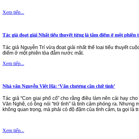
Xem tiếp...
Tác giả đoạt giải Nhất tiểu thuyết từng là tâm điểm ở một phiên
Tác giả Nguyễn Trí vừa đoạt giải nhất thể loại tiểu thuyết 
điểm ở một phiên tòa đẫm nước mắt.
Xem tiếp...
Nhà văn Nguyễn Việt Hà: ‘Văn chương cần chữ tình’
Tác giả “Con giai phố cổ” cho rằng điều làm nên cái hay cho
Văn Nghệ, có ông nói “trữ tình” là tình cảm phóng ra. Nhưng m
không quan trọng, mà phải có độ đậm của tình cảm, ta gọi là t
Xem tiếp...