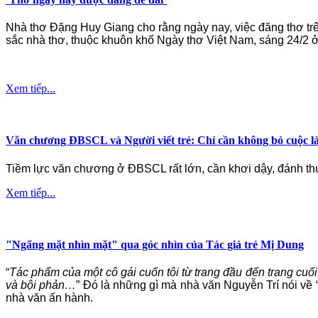
Nhà thơ Đặng Huy Giang cho rằng ngày nay, việc đăng thơ trê
sắc nhà thơ, thuộc khuôn khổ Ngày thơ Việt Nam, sáng 24/2 
Xem tiếp...
Văn chương ĐBSCL và Người viết trẻ: Chỉ cần không bỏ cuộc l
Tiềm lực văn chương ở ĐBSCL rất lớn, cần khơi dậy, đánh thứ
Xem tiếp...
"Ngẩng mặt nhìn mặt" qua góc nhìn của Tác giả trẻ Mị Dung
“
Tác phẩm của một cô gái cuốn tôi từ trang đầu đến trang cuố
và bội phản…
” Đó là những gì mà nhà văn Nguyễn Trí nói về 
nhà văn ấn hành.