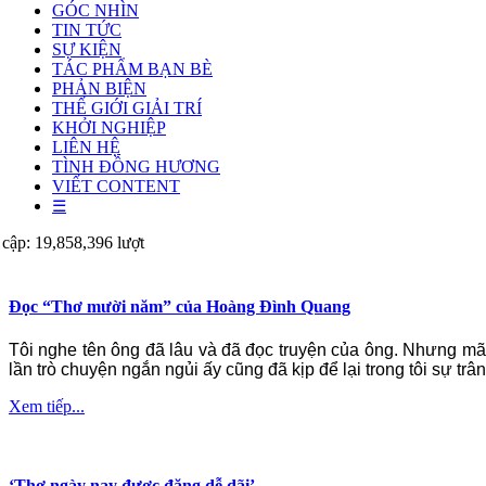
GÓC NHÌN
TIN TỨC
SỰ KIỆN
TÁC PHẨM BẠN BÈ
PHẢN BIỆN
THẾ GIỚI GIẢI TRÍ
KHỞI NGHIỆP
LIÊN HỆ
TÌNH ĐỒNG HƯƠNG
VIẾT CONTENT
☰
 cập: 19,858,396 lượt
Đọc “Thơ mười năm” của Hoàng Đình Quang
Tôi nghe tên ông đã lâu và đã đọc truyện của ông. Nhưng m
lần trò chuyện ngắn ngủi ấy cũng đã kịp để lại trong tôi sự trân
Xem tiếp...
‘Thơ ngày nay được đăng dễ dãi’