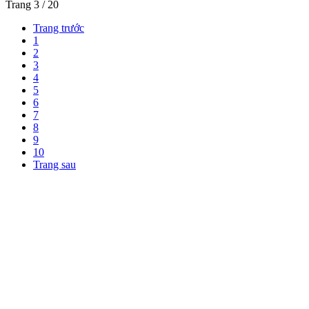
Trang 3 / 20
Trang trước
1
2
3
4
5
6
7
8
9
10
Trang sau