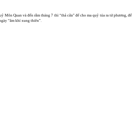
ỷ Môn Quan và đến rằm tháng 7 thì “thả cửa” để cho ma quỷ túa ra tứ phương, đến 
ngày “âm khí xung thiên”.