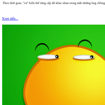
Theo thời gian, "vợ" biến thể từng cấp độ khác nhau trong mắt những ông chồng
Xem tiếp...