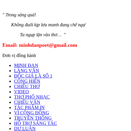
" Trong sáng quá!
Không đuổi kịp lưu manh đang chế ngự
Ta ngụp lặn vào thơ… "
Email:
minhdanpoet@gmail.com
Đơn vị đồng hành
MINH ĐAN
LÀNG VĂN
ĐỘC GIẢ LÀ SỐ 1
CỐNG HIẾN
CHIẾU THƠ
VIDEO
THƠ PHỔ NHẠC
CHIẾU VĂN
TÁC PHẨM IN
VÌ CỘNG ĐỒNG
TRUYỀN THÔNG
HỖ TRỢ SÁNG TÁC
DƯ LUẬN