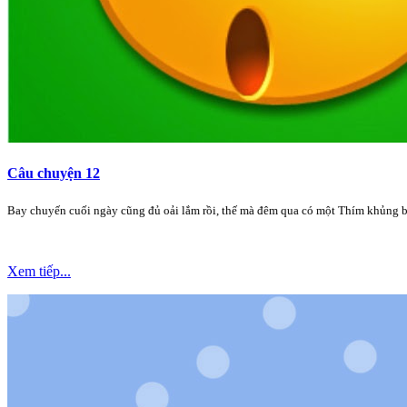
Câu chuyện 12
Bay chuyến cuối ngày cũng đủ oải lắm rồi, thế mà đêm qua có một Thím khủng bố
Xem tiếp...