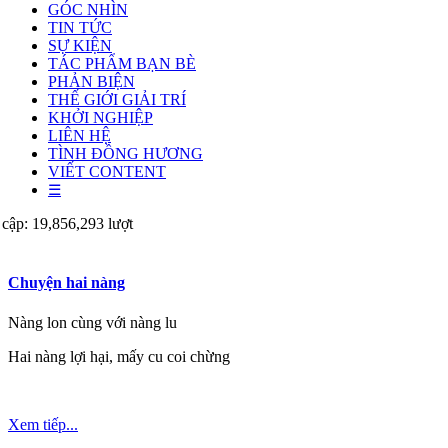
GÓC NHÌN
TIN TỨC
SỰ KIỆN
TÁC PHẨM BẠN BÈ
PHẢN BIỆN
THẾ GIỚI GIẢI TRÍ
KHỞI NGHIỆP
LIÊN HỆ
TÌNH ĐỒNG HƯƠNG
VIẾT CONTENT
☰
 cập: 19,856,293 lượt
Chuyện hai nàng
Nàng lon cùng với nàng lu
Hai nàng lợi hại, mấy cu coi chừng
Xem tiếp...