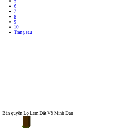
5
6
7
8
9
10
Trang sau
Bản quyền Lọ Lem Đất Võ Minh Đan