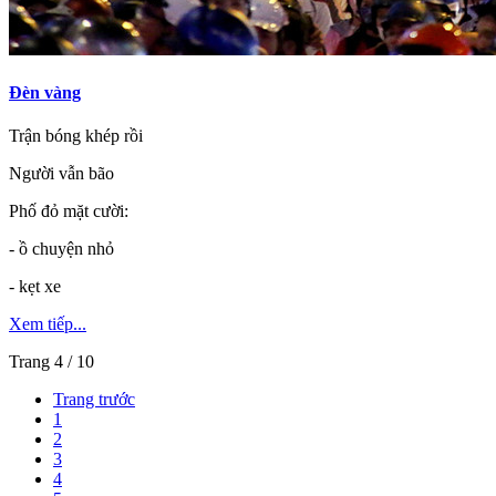
Đèn vàng
Trận bóng khép rồi
Người vẫn bão
Phố đỏ mặt cười:
- ồ chuyện nhỏ
- kẹt xe
Xem tiếp...
Trang 4 / 10
Trang trước
1
2
3
4