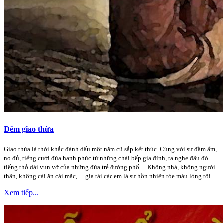
Đêm giao thừa
Giao thừa là thời khắc đánh dấu một năm cũ sắp kết thúc. Cùng với sự đầm ấm,
no đủ, tiếng cười đùa hạnh phúc từ những chái bếp gia đình, ta nghe đâu đó
tiếng thở dài vụn vỡ của những đứa trẻ đường phố… Không nhà, không người
thân, không cái ăn cái mặc,… gia tài các em là sự hồn nhiên tóe máu lòng tôi.
Xem tiếp...