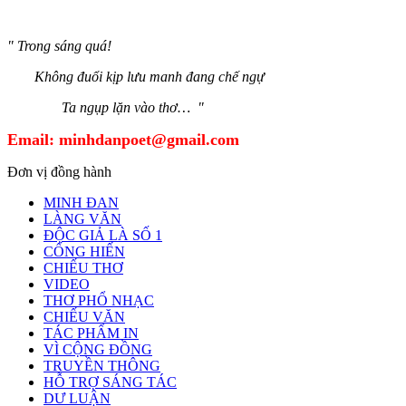
" Trong sáng quá!
Không đuổi kịp lưu manh đang chế ngự
Ta ngụp lặn vào thơ… "
Email:
minhdanpoet@gmail.com
Đơn vị đồng hành
MINH ĐAN
LÀNG VĂN
ĐỘC GIẢ LÀ SỐ 1
CỐNG HIẾN
CHIẾU THƠ
VIDEO
THƠ PHỔ NHẠC
CHIẾU VĂN
TÁC PHẨM IN
VÌ CỘNG ĐỒNG
TRUYỀN THÔNG
HỖ TRỢ SÁNG TÁC
DƯ LUẬN