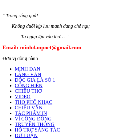
" Trong sáng quá!
Không đuổi kịp lưu manh đang chế ngự
Ta ngụp lặn vào thơ… "
Email:
minhdanpoet@gmail.com
Đơn vị đồng hành
MINH ĐAN
LÀNG VĂN
ĐỘC GIẢ LÀ SỐ 1
CỐNG HIẾN
CHIẾU THƠ
VIDEO
THƠ PHỔ NHẠC
CHIẾU VĂN
TÁC PHẨM IN
VÌ CỘNG ĐỒNG
TRUYỀN THÔNG
HỖ TRỢ SÁNG TÁC
DƯ LUẬN