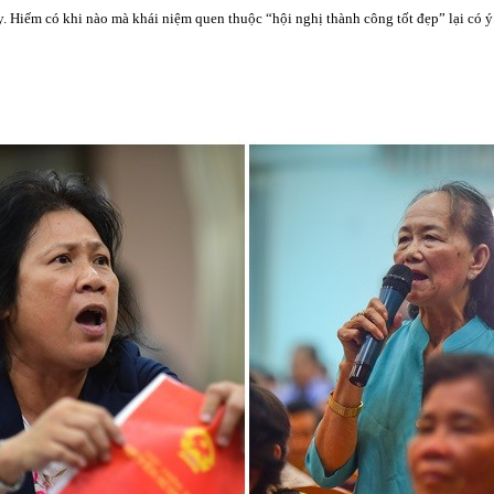
. Hiếm có khi nào mà khái niệm quen thuộc “hội nghị thành công tốt đẹp” lại có ý n