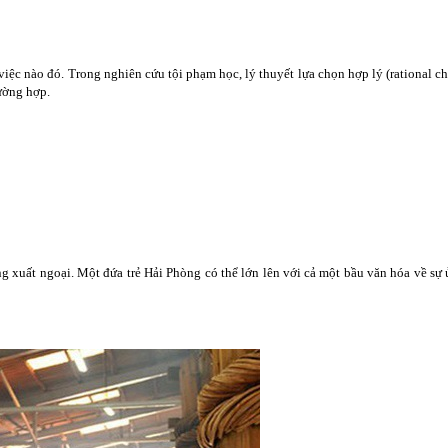
ệc nào đó. Trong nghiên cứu tội phạm học, lý thuyết lựa chọn hợp ‎lý (rational c
ường hợp.
 xuất ngoại. Một đứa trẻ Hải Phòng có thể lớn lên với cả một bầu văn hóa về sự ủ