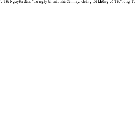
c Tết Nguyên đán. “Từ ngày bị mất nhà đến nay, chúng tôi không có Tết”, ông Tư 