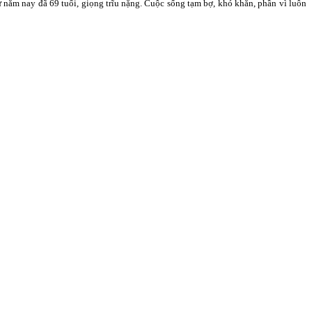
năm nay đã 69 tuổi, giọng trĩu nặng. Cuộc sống tạm bợ, khó khăn, phần vì luôn