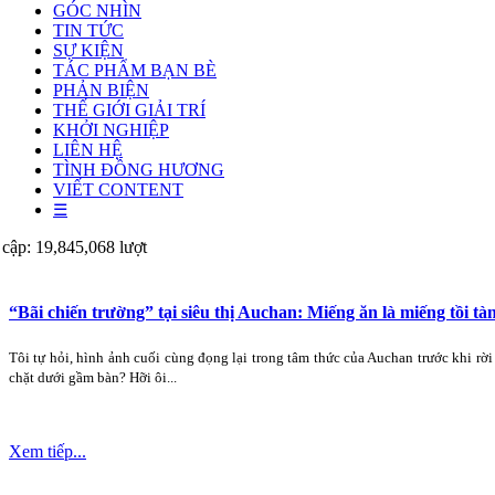
GÓC NHÌN
TIN TỨC
SỰ KIỆN
TÁC PHẨM BẠN BÈ
PHẢN BIỆN
THẾ GIỚI GIẢI TRÍ
KHỞI NGHIỆP
LIÊN HỆ
TÌNH ĐỒNG HƯƠNG
VIẾT CONTENT
☰
 cập: 19,845,068 lượt
“Bãi chiến trường” tại siêu thị Auchan: Miếng ăn là miếng tồi tà
Tôi tự hỏi, hình ảnh cuối cùng đọng lại trong tâm thức của Auchan trước khi rờ
chặt dưới gầm bàn? Hỡi ôi...
Xem tiếp...