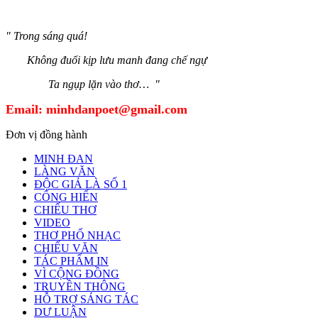
" Trong sáng quá!
Không đuổi kịp lưu manh đang chế ngự
Ta ngụp lặn vào thơ… "
Email:
minhdanpoet@gmail.com
Đơn vị đồng hành
MINH ĐAN
LÀNG VĂN
ĐỘC GIẢ LÀ SỐ 1
CỐNG HIẾN
CHIẾU THƠ
VIDEO
THƠ PHỔ NHẠC
CHIẾU VĂN
TÁC PHẨM IN
VÌ CỘNG ĐỒNG
TRUYỀN THÔNG
HỖ TRỢ SÁNG TÁC
DƯ LUẬN