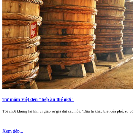
Từ mắm Việt đến "bếp ăn thế giới"
Tôi chợt khựng lại khi vị giáo sư già đặt câu hỏi: "Đâu là khác biệt của phở, so
Xem tiếp...