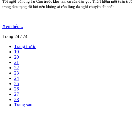
Tôi ngồi với ông Tư Cứu trước khu tạm cư của dân gốc Thủ Thiêm một tuần trướ
trong tâm trạng rối bời nên không ai còn lòng dạ nghĩ chuyện tết nhất.
Xem tiếp...
Trang 24 / 74
Trang trước
19
20
21
22
23
24
25
26
27
28
Trang sau