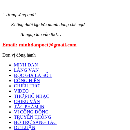
" Trong sáng quá!
Không đuổi kịp lưu manh đang chế ngự
Ta ngụp lặn vào thơ… "
Email:
minhdanpoet@gmail.com
Đơn vị đồng hành
MINH ĐAN
LÀNG VĂN
ĐỘC GIẢ LÀ SỐ 1
CỐNG HIẾN
CHIẾU THƠ
VIDEO
THƠ PHỔ NHẠC
CHIẾU VĂN
TÁC PHẨM IN
VÌ CỘNG ĐỒNG
TRUYỀN THÔNG
HỖ TRỢ SÁNG TÁC
DƯ LUẬN