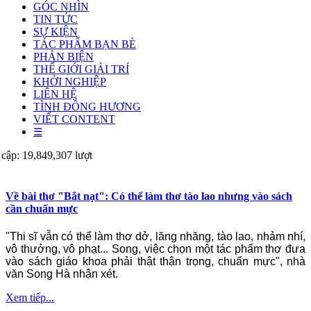
GÓC NHÌN
TIN TỨC
SỰ KIỆN
TÁC PHẨM BẠN BÈ
PHẢN BIỆN
THẾ GIỚI GIẢI TRÍ
KHỞI NGHIỆP
LIÊN HỆ
TÌNH ĐỒNG HƯƠNG
VIẾT CONTENT
☰
 cập: 19,849,307 lượt
Về bài thơ "Bắt nạt": Có thể làm thơ tào lao nhưng vào sách
cần chuẩn mực
"Thi sĩ vẫn có thể làm thơ dở, lăng nhăng, tào lao, nhảm nhí,
vô thưởng, vô phạt... Song, việc chọn một tác phẩm thơ đưa
vào sách giáo khoa phải thật thận trọng, chuẩn mực", nhà
văn Song Hà nhận xét.
Xem tiếp...