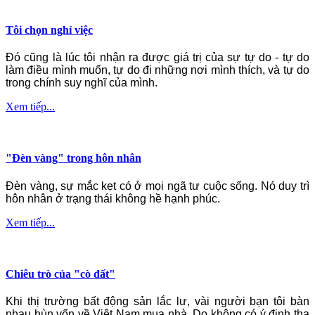
Tôi chọn nghỉ việc
Đó cũng là lúc tôi nhận ra được giá trị của sự tự do - tự do
làm điều mình muốn, tự do đi những nơi mình thích, và tự do
trong chính suy nghĩ của mình.
Xem tiếp...
"Đèn vàng" trong hôn nhân
Đèn vàng, sự mắc kẹt có ở mọi ngã tư cuộc sống. Nó duy trì
hôn nhân ở trạng thái không hề hạnh phúc.
Xem tiếp...
Chiêu trò của "cò đất"
Khi thị trường bất động sản lắc lư, vài người bạn tôi bàn
nhau hùn vốn về Việt Nam mua nhà. Do không có ý định tha