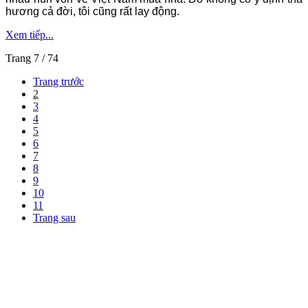
hương cả đời, tôi cũng rất lay động.
Xem tiếp...
Trang 7 / 74
Trang trước
2
3
4
5
6
7
8
9
10
11
Trang sau