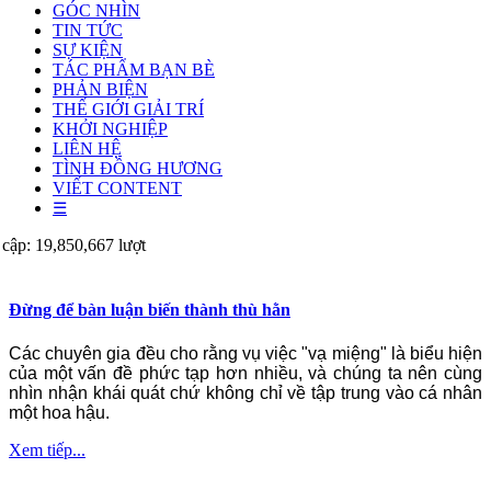
GÓC NHÌN
TIN TỨC
SỰ KIỆN
TÁC PHẨM BẠN BÈ
PHẢN BIỆN
THẾ GIỚI GIẢI TRÍ
KHỞI NGHIỆP
LIÊN HỆ
TÌNH ĐỒNG HƯƠNG
VIẾT CONTENT
☰
 cập: 19,850,667 lượt
Đừng để bàn luận biến thành thù hằn
Các chuyên gia đều cho rằng vụ việc "vạ miệng" là biểu hiện
của một vấn đề phức tạp hơn nhiều, và chúng ta nên cùng
nhìn nhận khái quát chứ không chỉ về tập trung vào cá nhân
một hoa hậu.
Xem tiếp...