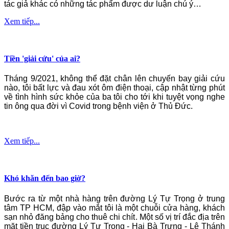
tác giả khác có những tác phẩm được dư luận chú ý…
Xem tiếp...
Tiền 'giải cứu' của ai?
Tháng 9/2021, không thể đặt chân lên chuyến bay giải cứu
nào, tôi bất lực và đau xót ôm điện thoại, cập nhật từng phút
về tình hình sức khỏe của ba tôi cho tới khi tuyệt vọng nghe
tin ông qua đời vì Covid trong bệnh viện ở Thủ Đức.
Xem tiếp...
Khó khăn đến bao giờ?
Bước ra từ một nhà hàng trên đường Lý Tự Trọng ở trung
tâm TP HCM, đập vào mắt tôi là một chuỗi cửa hàng, khách
sạn nhỏ đăng bảng cho thuê chi chít. Một số vị trí đắc địa trên
mặt tiền trục đường Lý Tự Trọng - Hai Bà Trưng - Lê Thánh