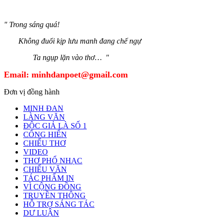
" Trong sáng quá!
Không đuổi kịp lưu manh đang chế ngự
Ta ngụp lặn vào thơ… "
Email:
minhdanpoet@gmail.com
Đơn vị đồng hành
MINH ĐAN
LÀNG VĂN
ĐỘC GIẢ LÀ SỐ 1
CỐNG HIẾN
CHIẾU THƠ
VIDEO
THƠ PHỔ NHẠC
CHIẾU VĂN
TÁC PHẨM IN
VÌ CỘNG ĐỒNG
TRUYỀN THÔNG
HỖ TRỢ SÁNG TÁC
DƯ LUẬN