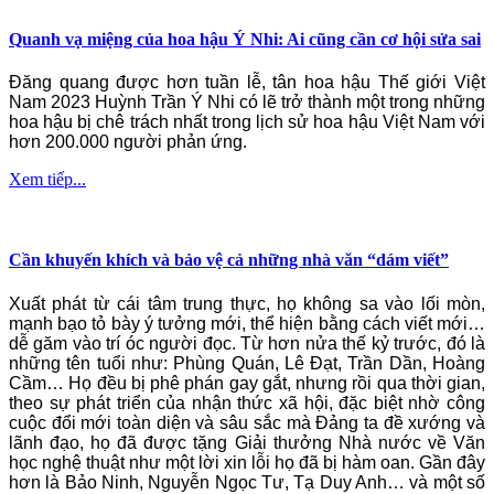
Quanh vạ miệng của hoa hậu Ý Nhi: Ai cũng cần cơ hội sửa sai
Đăng quang được hơn tuần lễ, tân hoa hậu Thế giới Việt
Nam 2023 Huỳnh Trần Ý Nhi có lẽ trở thành một trong những
hoa hậu bị chê trách nhất trong lịch sử hoa hậu Việt Nam với
hơn 200.000 người phản ứng.
Xem tiếp...
Cần khuyến khích và bảo vệ cả những nhà văn “dám viết”
Xuất phát từ cái tâm trung thực, họ không sa vào lối mòn,
mạnh bạo tỏ bày ý tưởng mới, thể hiện bằng cách viết mới…
dễ găm vào trí óc người đọc. Từ hơn nửa thế kỷ trước, đó là
những tên tuổi như: Phùng Quán, Lê Đạt, Trần Dần, Hoàng
Cầm… Họ đều bị phê phán gay gắt, nhưng rồi qua thời gian,
theo sự phát triển của nhận thức xã hội, đặc biệt nhờ công
cuộc đổi mới toàn diện và sâu sắc mà Đảng ta đề xướng và
lãnh đạo, họ đã được tặng Giải thưởng Nhà nước về Văn
học nghệ thuật như một lời xin lỗi họ đã bị hàm oan. Gần đây
hơn là Bảo Ninh, Nguyễn Ngọc Tư, Tạ Duy Anh… và một số