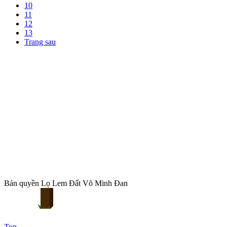
10
11
12
13
Trang sau
Bản quyền Lọ Lem Đất Võ Minh Đan
Top