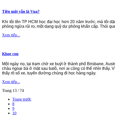
Tiền mặt vẫn là Vua?
Khi tôi lên TP HCM học đại học hơn 20 năm trước, má tôi dặn 
phòng ngừa rủi ro, một dạng quỹ dự phòng khẩn cấp. Thói quen 
Xem tiếp...
Khoe con
Một ngày nọ, tại trạm chờ xe buýt ở thành phố Brisbane, Aust
cháu ngoại bà ở mặt sau balô, nơi ai cũng có thể nhìn thấy. V
thấy rõ số xe, tuyến đường chúng đi học hàng ngày.
Xem tiếp...
Trang 13 / 74
Trang trước
8
9
10