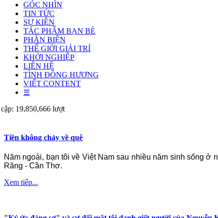
GÓC NHÌN
TIN TỨC
SỰ KIỆN
TÁC PHẨM BẠN BÈ
PHẢN BIỆN
THẾ GIỚI GIẢI TRÍ
KHỞI NGHIỆP
LIÊN HỆ
TÌNH ĐỒNG HƯƠNG
VIẾT CONTENT
☰
 cập: 19,850,666 lượt
Tiền không chảy về quê
Năm ngoái, bạn tôi về Việt Nam sau nhiều năm sinh sống ở n
Răng - Cần Thơ.
Xem tiếp...
"Ký ức đáng sợ" và sự đối mặt tội danh giết người của Nguyễn