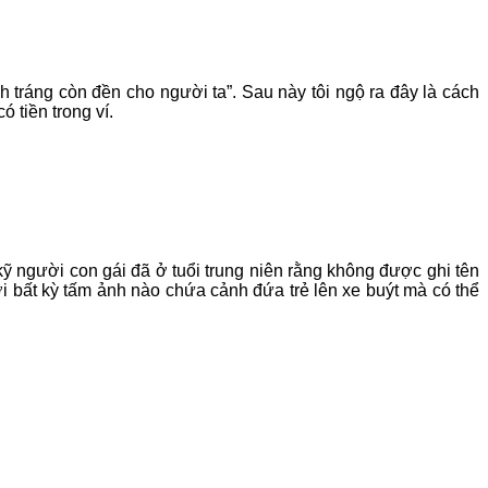
h tráng còn đền cho người ta”. Sau này tôi ngộ ra đây là cách
 tiền trong ví.
kỹ người con gái đã ở tuổi trung niên rằng không được ghi tên
với bất kỳ tấm ảnh nào chứa cảnh đứa trẻ lên xe buýt mà có thể