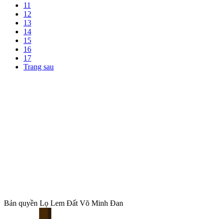
11
12
13
14
15
16
17
Trang sau
Bản quyền Lọ Lem Đất Võ Minh Đan