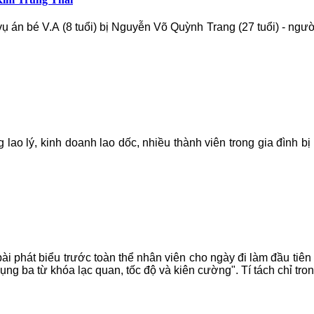
án bé V.A (8 tuổi) bị Nguyễn Võ Quỳnh Trang (27 tuổi) - ngườ
lao lý, kinh doanh lao dốc, nhiều thành viên trong gia đình b
bài phát biểu trước toàn thể nhân viên cho ngày đi làm đầu tiên s
ng ba từ khóa lạc quan, tốc độ và kiên cường". Tí tách chỉ tro