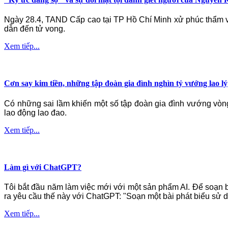
Ngày 28.4, TAND Cấp cao tại TP Hồ Chí Minh xử phúc thẩm vụ 
dẫn đến tử vong.
Xem tiếp...
Cơn say kim tiền, những tập đoàn gia đình nghìn tỷ vướng lao lý
Có những sai lầm khiến một số tập đoàn gia đình vướng vòng 
lao động lao đao.
Xem tiếp...
Làm gì với ChatGPT?
Tôi bắt đầu năm làm việc mới với một sản phẩm AI. Để soạn 
ra yêu cầu thế này với ChatGPT: "Soạn một bài phát biểu sử dụ
Xem tiếp...