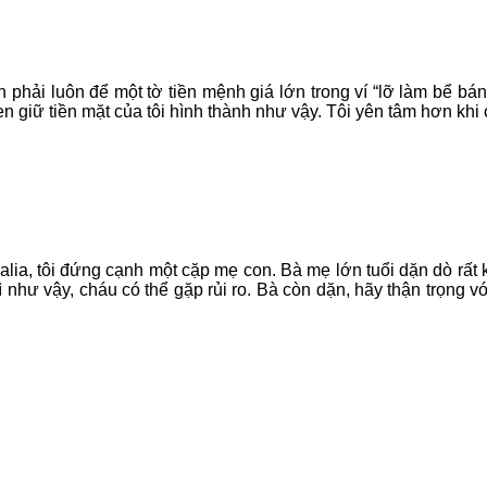
phải luôn để một tờ tiền mệnh giá lớn trong ví “lỡ làm bể bán
giữ tiền mặt của tôi hình thành như vậy. Tôi yên tâm hơn khi có
ralia, tôi đứng cạnh một cặp mẹ con. Bà mẹ lớn tuổi dặn dò rất 
ì như vậy, cháu có thể gặp rủi ro. Bà còn dặn, hãy thận trọng 