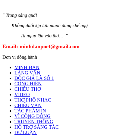
" Trong sáng quá!
Không đuổi kịp lưu manh đang chế ngự
Ta ngụp lặn vào thơ… "
Email:
minhdanpoet@gmail.com
Đơn vị đồng hành
MINH ĐAN
LÀNG VĂN
ĐỘC GIẢ LÀ SỐ 1
CỐNG HIẾN
CHIẾU THƠ
VIDEO
THƠ PHỔ NHẠC
CHIẾU VĂN
TÁC PHẨM IN
VÌ CỘNG ĐỒNG
TRUYỀN THÔNG
HỖ TRỢ SÁNG TÁC
DƯ LUẬN