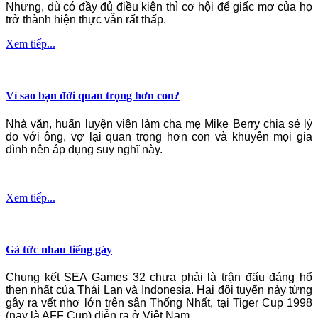
Nhưng, dù có đầy đủ điều kiện thì cơ hội để giấc mơ của họ
trở thành hiện thực vẫn rất thấp.
Xem tiếp...
Vì sao bạn đời quan trọng hơn con?
Nhà văn, huấn luyện viên làm cha mẹ Mike Berry chia sẻ lý
do với ông, vợ lại quan trọng hơn con và khuyên mọi gia
đình nên áp dụng suy nghĩ này.
Xem tiếp...
Gà tức nhau tiếng gáy
Chung kết SEA Games 32 chưa phải là trận đấu đáng hổ
thẹn nhất của Thái Lan và Indonesia. Hai đội tuyển này từng
gây ra vết nhơ lớn trên sân Thống Nhất, tại Tiger Cup 1998
(nay là AFF Cup) diễn ra ở Việt Nam.