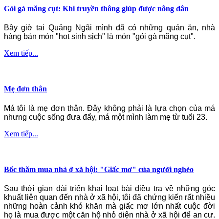
Gỏi gà măng cụt: Khi truyền thông giúp được nông dân
Bây giờ tại Quảng Ngãi mình đã có những quán ăn, nhà
hàng bán món "hot sinh sịch" là món "gỏi gà măng cụt".
Xem tiếp...
Mẹ đơn thân
Má tôi là mẹ đơn thân. Đây không phải là lựa chọn của má
nhưng cuộc sống đưa đẩy, má một mình làm mẹ từ tuổi 23.
Xem tiếp...
Bốc thăm mua nhà ở xã hội: "Giấc mơ" của người nghèo
Sau thời gian dài triển khai loạt bài điều tra về những góc
khuất liên quan đến nhà ở xã hội, tôi đã chứng kiến rất nhiều
những hoàn cảnh khó khăn mà giấc mơ lớn nhất cuộc đời
họ là mua được một căn hộ nhỏ diện nhà ở xã hội để an cư.