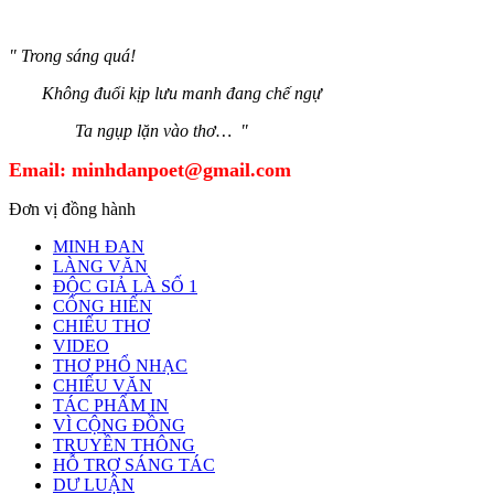
" Trong sáng quá!
Không đuổi kịp lưu manh đang chế ngự
Ta ngụp lặn vào thơ… "
Email:
minhdanpoet@gmail.com
Đơn vị đồng hành
MINH ĐAN
LÀNG VĂN
ĐỘC GIẢ LÀ SỐ 1
CỐNG HIẾN
CHIẾU THƠ
VIDEO
THƠ PHỔ NHẠC
CHIẾU VĂN
TÁC PHẨM IN
VÌ CỘNG ĐỒNG
TRUYỀN THÔNG
HỖ TRỢ SÁNG TÁC
DƯ LUẬN