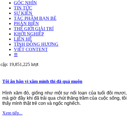
GÓC NHÌN
TIN TỨC
SỰ KIỆN
TÁC PHẨM BẠN BÈ
PHẢN BIỆN
THẾ GIỚI GIẢI TRÍ
KHỞI NGHIỆP
LIÊN HỆ
TÌNH ĐỒNG HƯƠNG
VIẾT CONTENT
☰
 cập: 19,851,225 lượt
Tôi ân hận vì xăm mình thì đã quá muộn
Hình xăm đó, giống như một sự nổi loạn của tuổi đôi mươi,
mà giờ đây khi đã trải qua chút thăng trầm của cuộc sống, tôi
thấy mình thật trẻ con và ngốc nghếch.
Xem tiếp...