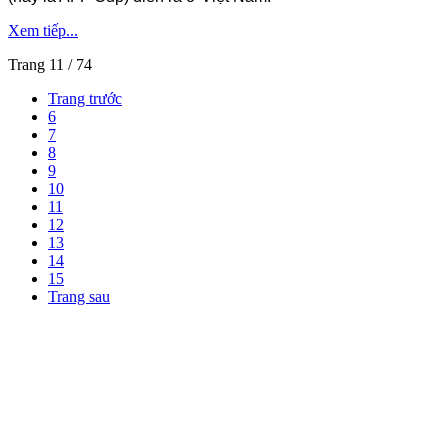
Xem tiếp...
Trang 11 / 74
Trang trước
6
7
8
9
10
11
12
13
14
15
Trang sau