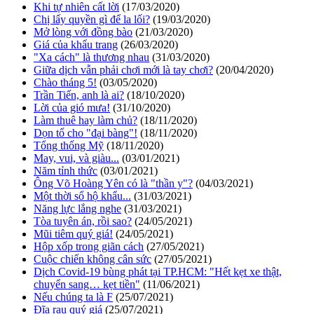
Khi tự nhiên cất lời
(17/03/2020)
Chị lấy quyền gì để la lối?
(19/03/2020)
Mở lòng với đồng bào
(21/03/2020)
Giá của khẩu trang
(26/03/2020)
"Xa cách" là thương nhau
(31/03/2020)
Giữa dịch vẫn phải chơi mới là tay chơi?
(20/04/2020)
Chào tháng 5!
(03/05/2020)
Trần Tiến, anh là ai?
(18/10/2020)
Lời của gió mưa!
(31/10/2020)
Làm thuê hay làm chủ?
(18/11/2020)
Dọn tổ cho "đại bàng"!
(18/11/2020)
Tổng thống Mỹ
(18/11/2020)
May, vui, và giàu...
(03/01/2021)
Năm tỉnh thức
(03/01/2021)
Ông Võ Hoàng Yên có là "thần y"?
(04/03/2021)
Một thời sổ hộ khẩu...
(31/03/2021)
Năng lực lắng nghe
(31/03/2021)
Tòa tuyên án, rồi sao?
(24/05/2021)
Mũi tiêm quý giá!
(24/05/2021)
Hộp xốp trong giãn cách
(27/05/2021)
Cuộc chiến không cân sức
(27/05/2021)
Dịch Covid-19 bùng phát tại TP.HCM: "Hết kẹt xe thật,
chuyển sang… kẹt tiền"
(11/06/2021)
Nếu chúng ta là F
(25/07/2021)
Đĩa rau quý giá
(25/07/2021)