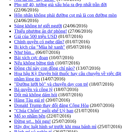
Phụ nữ 40, tưởng già xấu hóa ra đẹp nhất trần đời
(22/06/2016)
Hôn nhân không phải đường cụt mà là con đường mòn
(24/06/2016)
Súng không tự giết người
(24/06/2016)
Thiếu phương án dự phòng!
(27/06/2016)
Giá của 500 triệu USD
(01/07/2016)
Chính quyền có nghe dân?
(01/07/2016)
Bi kịch của "Mùa hè xanh"
(05/07/2016)
Như bùn...
(06/07/2016)
Bài xích cực đoan
(10/07/2016)
Nếu không bừng tỉnh
(10/07/2016)
Đồng chí này con đồng chí nào?
(13/07/2016)
Hoa hậu Kỳ Duyên hút thuốc hay câu chuyện về việc đặt
nhầm lòng tin
(14/07/2016)
"Đường lưỡi bò" và chuyện dạy con trẻ
(18/07/2016)
Bá quyền và công lý
(18/07/2016)
Dốt mà không dám hỏi
(18/07/2016)
Hàng Tàu giá rẻ
(20/07/2016)
Donald Trump thay đổi đảng Cộng Hòa
(20/07/2016)
"Chúa Chổm" ngồi ghế Uỷ ban
(21/07/2016)
Mổ sọ nhầm bên
(22/07/2016)
Đừng sợ... hỏi ngu!
(25/07/2016)
Hãy đọc luật hình sự trước khi mua bánh mì
(25/07/2016)
Bánh mì và nghìn tỷ
(26/07/2016)