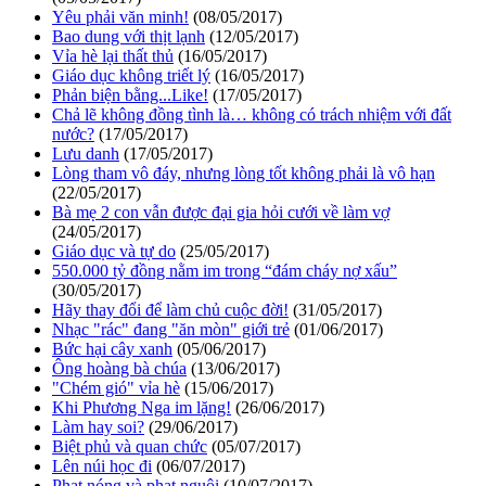
Yêu phải văn minh!
(08/05/2017)
Bao dung với thịt lạnh
(12/05/2017)
Vỉa hè lại thất thủ
(16/05/2017)
Giáo dục không triết lý
(16/05/2017)
Phản biện bằng...Like!
(17/05/2017)
Chả lẽ không đồng tình là… không có trách nhiệm với đất
nước?
(17/05/2017)
Lưu danh
(17/05/2017)
Lòng tham vô đáy, nhưng lòng tốt không phải là vô hạn
(22/05/2017)
Bà mẹ 2 con vẫn được đại gia hỏi cưới về làm vợ
(24/05/2017)
Giáo dục và tự do
(25/05/2017)
550.000 tỷ đồng nằm im trong “đám cháy nợ xấu”
(30/05/2017)
Hãy thay đổi để làm chủ cuộc đời!
(31/05/2017)
Nhạc "rác" đang "ăn mòn" giới trẻ
(01/06/2017)
Bức hại cây xanh
(05/06/2017)
Ông hoàng bà chúa
(13/06/2017)
"Chém gió" vỉa hè
(15/06/2017)
Khi Phương Nga im lặng!
(26/06/2017)
Làm hay soi?
(29/06/2017)
Biệt phủ và quan chức
(05/07/2017)
Lên núi học đi
(06/07/2017)
Phạt nóng và phạt nguội
(10/07/2017)