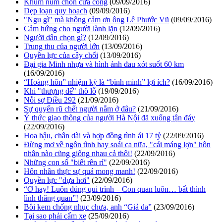
Khúm núm chốn cửa công
(09/09/2016)
Dẹp loạn quy hoạch
(09/09/2016)
"Ngu gì" mà không cảm ơn ông Lê Phước Vũ
(09/09/2016)
Cảm hứng cho người lành lặn
(12/09/2016)
Người dân chọn gì?
(12/09/2016)
Trung thu của người lớn
(13/09/2016)
Quyền lực của cây chổi
(13/09/2016)
Đại gia Minh nhựa và hình ảnh đau xót suốt 60 km
(16/09/2016)
“Hoàng hôn” nhiệm kỳ là “bình minh” lợi ích?
(16/09/2016)
Khi "thượng đế" thô lỗ
(19/09/2016)
Nỗi sợ Điều 292
(21/09/2016)
Sự quyến rũ chết người nằm ở đâu?
(21/09/2016)
Ý thức giao thông của người Hà Nội đã xuống tận đáy
(22/09/2016)
Hoa hậu, chân dài và hợp đồng tình ái 17 tỷ
(22/09/2016)
Đừng mơ về ngôn tình hay soái ca nữa, "cái máng lợn" hôn
nhân nào cũng giống nhau cả thôi!
(22/09/2016)
Những con số "biết rên rỉ"
(22/09/2016)
Hôn nhân thực sự quá mong manh!
(22/09/2016)
Quyền lực "dựa hơi"
(22/09/2016)
“Ơ hay! Luôn đúng qui trình – Con quan luôn… bất thình
lình thăng quan”!
(23/09/2016)
Bôi kem chống nhục chưa, anh “Giả da”
(23/09/2016)
Tại sao phải cấm xe
(25/09/2016)