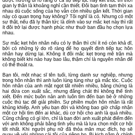
được hướng đi rõ ràng ở cả sự tiếp tục hay kết thúc thì thời
gian ly thân là khoảng nghỉ cần thiết. Đôi bạn tình tạm thời xa
nhau dù cuộc sống của họ vẫn còn nhiều gắn kết. Thời gian
này có quan trọng hay không? Tôi nghĩ là có. Nhưng có một
sự thật, nếu đã ly thân tức là dính vào sự mắc kẹt này thì rất
ít đôi trở lại được hạnh phúc như thuở ban đầu họ chọn lựa
nhau.
Sự mắc kẹt hôn nhân nếu có ly thân thì chí ít nó còn khả dĩ,
bởi có những lý do rõ ràng để họ quyết định tiếp tục hôn
nhân hay dừng lại. Không ít đôi mắc kẹt trong mê trận mà
không biết khi nào hay bao lâu, thậm chí là nguyên nhân để
có thể thoát ra.
Bạn tôi, một nhạc sĩ tên tuổi, lừng danh sự nghiệp, nhưng
trong hôn nhân thì anh luôn lúng túng như gà mắc tóc. Cuộc
hôn nhân của anh mật ngọt tất nhiên nhiều, bằng chứng là
hai đứa con xuất sắc, nhưng đắng chát thì không thể tính
xiết. Đến mức buồn nản anh luôn tìm đến bạn bè ở những
cuộc thù tạc để giải phiền. Sự phiền muộn hôn nhân là rất
khủng khiếp. Anh yêu bạn đời và không bao giờ chấp nhận
một cơ hội tìm đến ai khác, dù cơ hội cho anh là quá nhiều.
Cũng chẳng có gì lớn, chỉ là bạn đời anh xuất phát điểm đến
với anh không phải bằng tình yêu mà là lựa chọn một cơ hội
tốt nhất. Khi người phụ nữ đã thỏa mãn mục đích, họ sẽ
quay về với những cái tôi của riêng họ. Bi kịch nằm ở chính