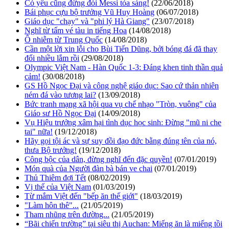
Có yêu cũng đừng đòi Messi tỏa sáng!
(22/06/2018)
Bái phục cựu bộ trưởng Vũ Huy Hoàng
(06/07/2018)
Giáo dục "chạy" và "phi lý Hà Giang"
(23/07/2018)
Nghĩ từ tấm vé tàu in tiếng Hoa
(14/08/2018)
Ô nhiễm từ Trung Quốc
(14/08/2018)
Cần một lời xin lỗi cho Bùi Tiến Dũng, bởi bóng đá đã thay
đổi nhiều lắm rồi
(29/08/2018)
Olympic Việt Nam - Hàn Quốc 1-3: Đáng khen tinh thần quả
cảm!
(30/08/2018)
GS Hồ Ngọc Đại và công nghệ giáo dục: Sao cứ thản nhiên
ném đá vào tương lai?
(13/09/2018)
Bức tranh mạng xã hội qua vụ chế nhạo "Tròn, vuông" của
Giáo sư Hồ Ngọc Đại
(14/09/2018)
Vụ Hiệu trưởng xâm hại tình dục học sinh: Đừng "mũ ni che
tai" nữa!
(19/12/2018)
Hãy gọi tội ác và sự suy đồi đạo đức bằng đúng tên của nó,
thưa Bộ trưởng!
(19/12/2018)
Công bộc của dân, đừng nghĩ đến đặc quyền!
(07/01/2019)
Món quà của Người đàn bà bán ve chai
(07/01/2019)
Thủ Thiêm đợi Tết
(08/02/2019)
Vị thế của Việt Nam
(01/03/2019)
Từ mắm Việt đến "bếp ăn thế giới"
(18/03/2019)
"Làm hôn thê"...
(21/05/2019)
Tham nhũng trên đường...
(21/05/2019)
“Bãi chiến trường” tại siêu thị Auchan: Miếng ăn là miếng tồi