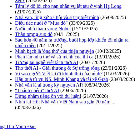
Sen?
(20/06/2025)
Tâm lý đổ lỗi cho nạn nhân vụ lật tàu ở vịnh Hạ Long
(21/07/2025)
Nhà văn, ứng xử xã hội và sự tự biết mình
(26/08/2025)
Điều tiếc nuối ở "Mưa đỏ"
(03/09/2025)
Nước nhỏ tham vọng Nobel
(15/10/2025)
Thần tượng sụp đổ
(04/11/2025)
Sau hơn 40 năm ra trường, buổi họp lớp khiến tôi nhận ra
nhiều điều
(20/11/2025)
Minh bạch là 'ống thở' của thiện nguyện
(10/12/2025)
Phận làm nhà thơ và sứ mệnh của thi ca
(13/01/2026)
Tương tai nghề viết lách thời AI
(20/01/2026)
Thơ thời AI - Giải thưởng & Sự trống rỗng
(23/01/2026)
Vì sao người Việt lại đi khinh thơ của mình?
(11/03/2026)
Hậu quả từ vụ NS. Minh Khang và tài xế Grab
(23/03/2026)
Nhà văn là ai trong kỷ nguyên AI?
(08/04/2026)
“Thánh chém” thời AI
(29/06/2026)
Đừng nhầm tiếng ồn với dư luận!
(21/07/2026)
Nhìn lại Hội Nhà văn Việt Nam sau gần 70 năm...
(05/08/2026)
ang Thơ Minh Đan