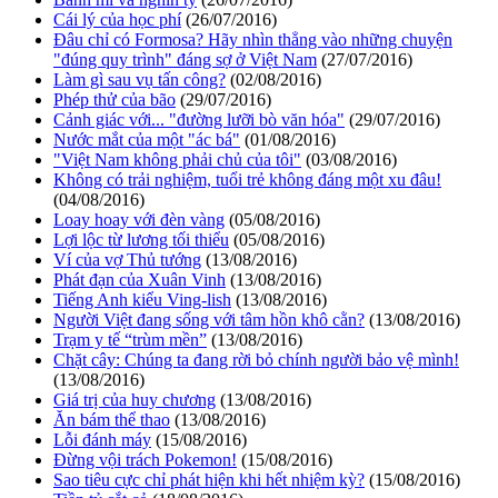
Cái lý của học phí
(26/07/2016)
Đâu chỉ có Formosa? Hãy nhìn thẳng vào những chuyện
"đúng quy trình" đáng sợ ở Việt Nam
(27/07/2016)
Làm gì sau vụ tấn công?
(02/08/2016)
Phép thử của bão
(29/07/2016)
Cảnh giác với... "đường lưỡi bò văn hóa"
(29/07/2016)
Nước mắt của một "ác bá"
(01/08/2016)
"Việt Nam không phải chủ của tôi"
(03/08/2016)
Không có trải nghiệm, tuổi trẻ không đáng một xu đâu!
(04/08/2016)
Loay hoay với đèn vàng
(05/08/2016)
Lợi lộc từ lương tối thiểu
(05/08/2016)
Ví của vợ Thủ tướng
(13/08/2016)
Phát đạn của Xuân Vinh
(13/08/2016)
Tiếng Anh kiểu Ving-lish
(13/08/2016)
Người Việt đang sống với tâm hồn khô cằn?
(13/08/2016)
Trạm y tế “trùm mền”
(13/08/2016)
Chặt cây: Chúng ta đang rời bỏ chính người bảo vệ mình!
(13/08/2016)
Giá trị của huy chương
(13/08/2016)
Ăn bám thể thao
(13/08/2016)
Lỗi đánh máy
(15/08/2016)
Đừng vội trách Pokemon!
(15/08/2016)
Sao tiêu cực chỉ phát hiện khi hết nhiệm kỳ?
(15/08/2016)