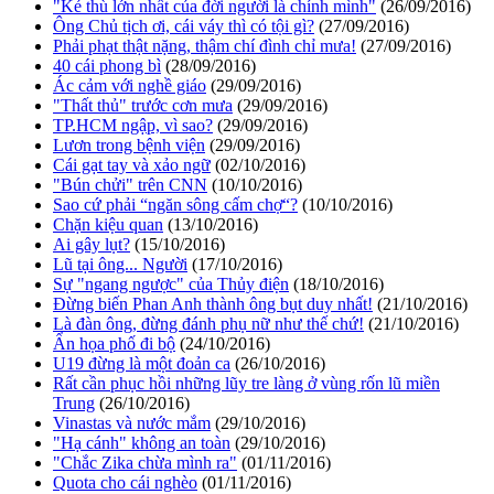
"Kẻ thù lớn nhất của đời người là chính mình"
(26/09/2016)
Ông Chủ tịch ơi, cái váy thì có tội gì?
(27/09/2016)
Phải phạt thật nặng, thậm chí đình chỉ mưa!
(27/09/2016)
40 cái phong bì
(28/09/2016)
Ác cảm với nghề giáo
(29/09/2016)
"Thất thủ" trước cơn mưa
(29/09/2016)
TP.HCM ngập, vì sao?
(29/09/2016)
Lươn trong bệnh viện
(29/09/2016)
Cái gạt tay và xảo ngữ
(02/10/2016)
"Bún chửi" trên CNN
(10/10/2016)
Sao cứ phải “ngăn sông cấm chợ“?
(10/10/2016)
Chặn kiệu quan
(13/10/2016)
Ai gây lụt?
(15/10/2016)
Lũ tại ông... Người
(17/10/2016)
Sự "ngang ngược" của Thủy điện
(18/10/2016)
Đừng biến Phan Anh thành ông bụt duy nhất!
(21/10/2016)
Là đàn ông, đừng đánh phụ nữ như thế chứ!
(21/10/2016)
Ẩn họa phố đi bộ
(24/10/2016)
U19 đừng là một đoản ca
(26/10/2016)
Rất cần phục hồi những lũy tre làng ở vùng rốn lũ miền
Trung
(26/10/2016)
Vinastas và nước mắm
(29/10/2016)
"Hạ cánh" không an toàn
(29/10/2016)
"Chắc Zika chừa mình ra"
(01/11/2016)
Quota cho cái nghèo
(01/11/2016)