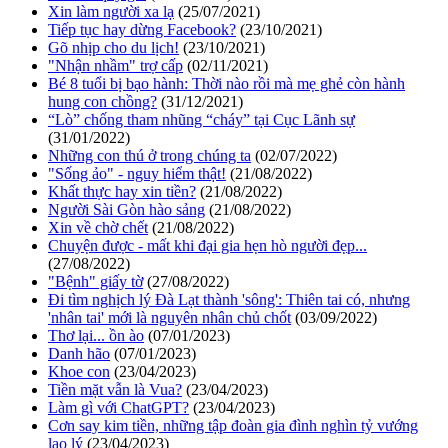
Xin làm người xa lạ
(25/07/2021)
Tiếp tục hay dừng Facebook?
(23/10/2021)
Gõ nhịp cho du lịch!
(23/10/2021)
"Nhận nhầm" trợ cấp
(02/11/2021)
Bé 8 tuổi bị bạo hành: Thời nào rồi mà mẹ ghẻ còn hành
hung con chồng?
(31/12/2021)
“Lò” chống tham nhũng “cháy” tại Cục Lãnh sự
(31/01/2022)
Những con thú ở trong chúng ta
(02/07/2022)
"Sống ảo" - nguy hiểm thật!
(21/08/2022)
Khất thực hay xin tiền?
(21/08/2022)
Người Sài Gòn hào sảng
(21/08/2022)
Xin về chờ chết
(21/08/2022)
Chuyện được - mất khi đại gia hẹn hò người đẹp...
(27/08/2022)
"Bệnh" giấy tờ
(27/08/2022)
Đi tìm nghịch lý Đà Lạt thành 'sông': Thiên tai có, nhưng
'nhân tai' mới là nguyên nhân chủ chốt
(03/09/2022)
Thơ lại... ồn ào
(07/01/2023)
Danh hão
(07/01/2023)
Khoe con
(23/04/2023)
Tiền mặt vẫn là Vua?
(23/04/2023)
Làm gì với ChatGPT?
(23/04/2023)
Cơn say kim tiền, những tập đoàn gia đình nghìn tỷ vướng
lao lý
(23/04/2023)