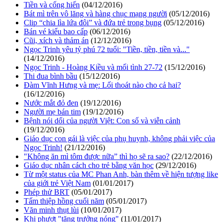
Tiền và cống hiến
(04/12/2016)
Bát mì trên vô lăng và hàng chục mạng người
(05/12/2016)
Clip “chia lìa lứa đôi” và đứa trẻ trong bụng
(05/12/2016)
Bán vé kiểu bao cấp
(06/12/2016)
Cũi, xích và thảm án
(12/12/2016)
Ngọc Trinh yêu tỷ phú 72 tuổi: "Tiền, tiền, tiền và..."
(14/12/2016)
Ngọc Trinh - Hoàng Kiều và mối tình 27-72
(15/12/2016)
Thi đua bình bầu
(15/12/2016)
Đàm Vĩnh Hưng và mẹ: Lối thoát nào cho cả hai?
(16/12/2016)
Nước mắt đỏ đen
(19/12/2016)
Người mẹ bán tim
(19/12/2016)
Bệnh nói dối của người Việt: Con số và viễn cảnh
(19/12/2016)
Giáo dục con gái là việc của phụ huynh, không phải việc của
Ngọc Trinh!
(21/12/2016)
"Không ăn mì tôm được nữa” thì họ sẽ ra sao?
(22/12/2016)
Giáo dục nhân cách cho trẻ bằng văn học
(29/12/2016)
Từ một status của MC Phan Anh, bàn thêm về hiện tượng like
của giới trẻ Việt Nam
(01/01/2017)
Phép thử BRT
(05/01/2017)
Tấm thiệp hồng cuối năm
(05/01/2017)
Văn minh thụt lùi
(10/01/2017)
Khi phượt "tăng trưởng nóng"
(11/01/2017)