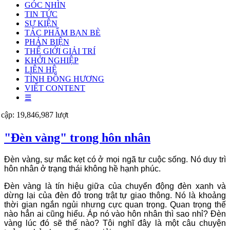
GÓC NHÌN
TIN TỨC
SỰ KIỆN
TÁC PHẨM BẠN BÈ
PHẢN BIỆN
THẾ GIỚI GIẢI TRÍ
KHỞI NGHIỆP
LIÊN HỆ
TÌNH ĐỒNG HƯƠNG
VIẾT CONTENT
☰
 cập: 19,846,987 lượt
"Đèn vàng" trong hôn nhân
Đèn vàng, sự mắc kẹt có ở mọi ngã tư cuộc sống. Nó duy trì
hôn nhân ở trạng thái không hề hạnh phúc.
Đèn vàng là tín hiệu giữa của chuyển động đèn xanh và
dừng lại của đèn đỏ trong trật tự giao thông. Nó là khoảng
thời gian ngắn ngủi nhưng cực quan trọng. Quan trọng thế
nào hẳn ai cũng hiểu. Áp nó vào hôn nhân thì sao nhỉ? Đèn
vàng lúc đó sẽ thế nào? Tôi nghĩ đây là một câu chuyện