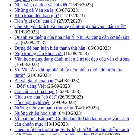
Nhà văn, cái đọc và cái viết
(15/06/2023)
Những đề Văn xa lạ
(03/07/2023)
Khó khăn đến bao giờ?
(11/07/2023)
Tiền 'giải cứu' của ai?
(27/07/2023)
Cần khuyến khích và bảo vệ cả những nhà văn “dám viết”
(01/08/2023)
Quanh vạ miệng của hoa hậu Ý Nhi: Ai cũng cần cơ hội sửa
sai
(02/08/2023)
Đừng để bàn luận biến thành thù hằn
(06/08/2023)
Ngủ không cần khoá cửa
(16/08/2023)
Văn học mạng đang đánh mất giá trị tốt đẹp của văn chương
(16/08/2023)
Vụ Việt Á - không phải thấy tiền nhiều mới "dối trên lừa
dưới"
(21/08/2023)
AI và giá trị của bạn
(24/08/2023)
"Đói" tiếng Việt
(26/09/2023)
Côi cút sau hỏa hoạn
(26/09/2023)
Chiêu trò của "cò đất"
(26/09/2023)
Tôi chọn nghỉ việc
(29/09/2023)
Nướng tiền vào bánh trung thu
(04/10/2023)
Nuông chiều học sinh
(04/10/2023)
Về bài thơ "Bắt nạt": Có thể làm thơ tào lao nhưng vào sách
cần chuẩn mực
(13/10/2023)
Thêm một bài thơ trong SGK lớp 6 trở thành tâm điểm tranh
cãi: "Triu… uýt… huýt… tu hìu…" là gì?
(16/10/2023)