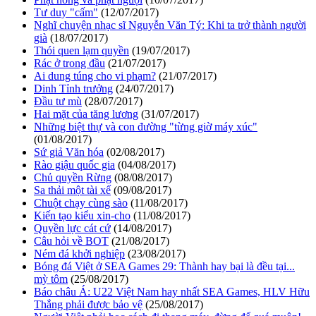
Tư duy "cấm"
(12/07/2017)
Nghĩ chuyện nhạc sĩ Nguyễn Văn Tý: Khi ta trở thành người
già
(18/07/2017)
Thói quen lạm quyền
(19/07/2017)
Rác ở trong đầu
(21/07/2017)
Ai dung túng cho vi phạm?
(21/07/2017)
Dinh Tỉnh trưởng
(24/07/2017)
Đầu tư mù
(28/07/2017)
Hai mặt của tăng lương
(31/07/2017)
Những biệt thự và con đường "từng giờ máy xúc"
(01/08/2017)
Sứ giả Văn hóa
(02/08/2017)
Rào giậu quốc gia
(04/08/2017)
Chủ quyền Rừng
(08/08/2017)
Sa thải một tài xế
(09/08/2017)
Chuột chạy cùng sào
(11/08/2017)
Kiến tạo kiểu xin-cho
(11/08/2017)
Quyền lực cát cứ
(14/08/2017)
Câu hỏi về BOT
(21/08/2017)
Ném đá khởi nghiệp
(23/08/2017)
Bóng đá Việt ở SEA Games 29: Thành hay bại là đều tại...
mỳ tôm
(25/08/2017)
Báo châu Á: U22 Việt Nam hay nhất SEA Games, HLV Hữu
Thắng phải được bảo vệ
(25/08/2017)