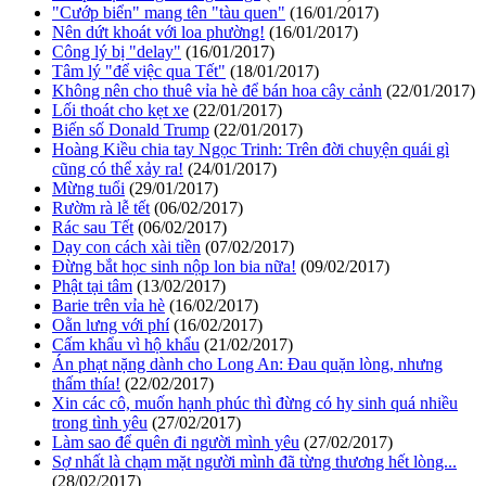
"Cướp biển" mang tên "tàu quen"
(16/01/2017)
Nên dứt khoát với loa phường!
(16/01/2017)
Công lý bị "delay"
(16/01/2017)
Tâm lý "để việc qua Tết"
(18/01/2017)
Không nên cho thuê vỉa hè để bán hoa cây cảnh
(22/01/2017)
Lối thoát cho kẹt xe
(22/01/2017)
Biến số Donald Trump
(22/01/2017)
Hoàng Kiều chia tay Ngọc Trinh: Trên đời chuyện quái gì
cũng có thể xảy ra!
(24/01/2017)
Mừng tuổi
(29/01/2017)
Rườm rà lễ tết
(06/02/2017)
Rác sau Tết
(06/02/2017)
Dạy con cách xài tiền
(07/02/2017)
Đừng bắt học sinh nộp lon bia nữa!
(09/02/2017)
Phật tại tâm
(13/02/2017)
Barie trên vỉa hè
(16/02/2017)
Oằn lưng với phí
(16/02/2017)
Cấm khẩu vì hộ khẩu
(21/02/2017)
Án phạt nặng dành cho Long An: Đau quặn lòng, nhưng
thấm thía!
(22/02/2017)
Xin các cô, muốn hạnh phúc thì đừng có hy sinh quá nhiều
trong tình yêu
(27/02/2017)
Làm sao để quên đi người mình yêu
(27/02/2017)
Sợ nhất là chạm mặt người mình đã từng thương hết lòng...
(28/02/2017)