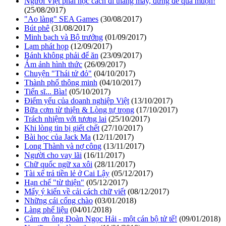
Người Việt phải học cách đi thang máy, đừng để quá muộn!
(25/08/2017)
"Ao làng" SEA Games
(30/08/2017)
Bút phê
(31/08/2017)
Minh bạch và Bộ trưởng
(01/09/2017)
Lạm phát họp
(12/09/2017)
Bánh không phải để ăn
(23/09/2017)
Ám ảnh hình thức
(26/09/2017)
Chuyện "Thái tử đỏ"
(04/10/2017)
Thành phố thông minh
(04/10/2017)
Tiến sĩ... Bìa!
(05/10/2017)
Điểm yếu của doanh nghiệp Việt
(13/10/2017)
Bữa cơm từ thiện & Lòng tự trọng
(17/10/2017)
Trách nhiệm với tương lai
(25/10/2017)
Khi lòng tin bị giết chết
(27/10/2017)
Bài học của Jack Ma
(12/11/2017)
Long Thành và nợ công
(13/11/2017)
Người cho vay lãi
(16/11/2017)
Chữ quốc ngữ xa xôi
(28/11/2017)
Tài xế trả tiền lẻ ở Cai Lậy
(05/12/2017)
Hạn chế "từ thiện"
(05/12/2017)
Mấy ý kiến về cải cách chữ viết
(08/12/2017)
Những cái cổng chào
(03/01/2018)
Làng phế liệu
(04/01/2018)
Cảm ơn ông Đoàn Ngọc Hải - một cán bộ tử tế!
(09/01/2018)