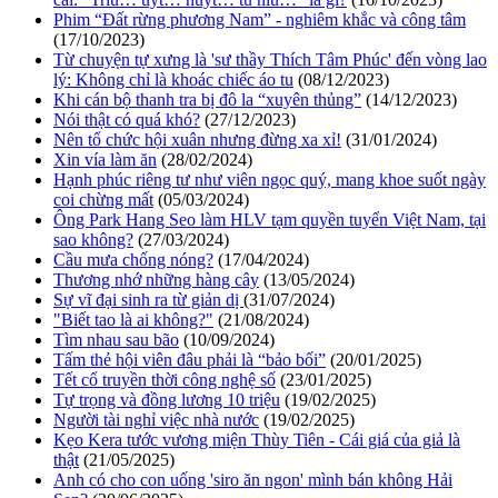
Phim “Đất rừng phương Nam” - nghiêm khắc và công tâm
(17/10/2023)
Từ chuyện tự xưng là 'sư thầy Thích Tâm Phúc' đến vòng lao
lý: Không chỉ là khoác chiếc áo tu
(08/12/2023)
Khi cán bộ thanh tra bị đô la “xuyên thủng”
(14/12/2023)
Nói thật có quá khó?
(27/12/2023)
Nên tổ chức hội xuân nhưng đừng xa xỉ!
(31/01/2024)
Xin vía làm ăn
(28/02/2024)
Hạnh phúc riêng tư như viên ngọc quý, mang khoe suốt ngày
coi chừng mất
(05/03/2024)
Ông Park Hang Seo làm HLV tạm quyền tuyển Việt Nam, tại
sao không?
(27/03/2024)
Cầu mưa chống nóng?
(17/04/2024)
Thương nhớ những hàng cây
(13/05/2024)
Sự vĩ đại sinh ra từ giản dị
(31/07/2024)
"Biết tao là ai không?"
(21/08/2024)
Tìm nhau sau bão
(10/09/2024)
Tấm thẻ hội viên đâu phải là “bảo bối”
(20/01/2025)
Tết cổ truyền thời công nghệ số
(23/01/2025)
Tự trọng và đồng lương 10 triệu
(19/02/2025)
Người tài nghỉ việc nhà nước
(19/02/2025)
Kẹo Kera tước vương miện Thùy Tiên - Cái giá của giả là
thật
(21/05/2025)
Anh có cho con uống 'siro ăn ngon' mình bán không Hải