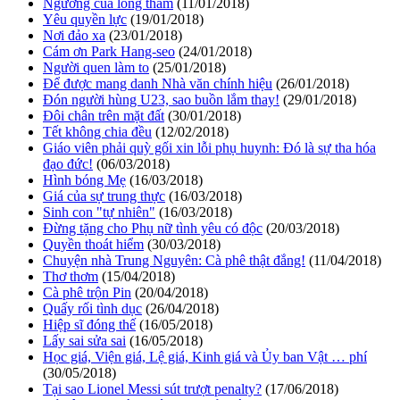
Ngưỡng của lòng tham
(11/01/2018)
Yêu quyền lực
(19/01/2018)
Nơi đảo xa
(23/01/2018)
Cám ơn Park Hang-seo
(24/01/2018)
Người quen làm to
(25/01/2018)
Để được mang danh Nhà văn chính hiệu
(26/01/2018)
Đón người hùng U23, sao buồn lắm thay!
(29/01/2018)
Đôi chân trên mặt đất
(30/01/2018)
Tết không chia đều
(12/02/2018)
Giáo viên phải quỳ gối xin lỗi phụ huynh: Đó là sự tha hóa
đạo đức!
(06/03/2018)
Hình bóng Mẹ
(16/03/2018)
Giá của sự trung thực
(16/03/2018)
Sinh con "tự nhiên"
(16/03/2018)
Đừng tặng cho Phụ nữ tình yêu có độc
(20/03/2018)
Quyền thoát hiểm
(30/03/2018)
Chuyện nhà Trung Nguyên: Cà phê thật đắng!
(11/04/2018)
Thơ thơm
(15/04/2018)
Cà phê trộn Pin
(20/04/2018)
Quấy rối tình dục
(26/04/2018)
Hiệp sĩ đóng thế
(16/05/2018)
Lấy sai sửa sai
(16/05/2018)
Học giá, Viện giá, Lệ giá, Kinh giá và Ủy ban Vật … phí
(30/05/2018)
Tại sao Lionel Messi sút trượt penalty?
(17/06/2018)