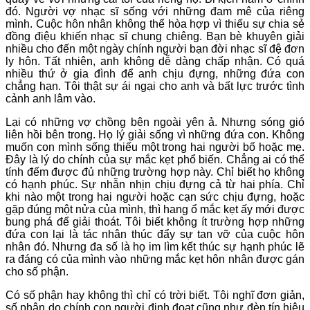
đó. Người vợ nhạc sĩ sống với những đam mê của riêng
mình. Cuộc hôn nhân không thể hòa hợp vì thiếu sự chia sẻ
đồng điệu khiến nhạc sĩ chung chiêng. Bạn bè khuyên giải
nhiều cho đến một ngày chính người bạn đời nhạc sĩ đệ đơn
ly hôn. Tất nhiên, anh không dễ dàng chấp nhận. Có quá
nhiều thứ ở gia đình để anh chịu đựng, những đứa con
chẳng hạn. Tôi thật sự ái ngại cho anh và bất lực trước tình
cảnh anh lâm vào.
Lại có những vợ chồng bên ngoài yên ả. Nhưng sóng gió
liên hồi bên trong. Họ lý giải sống vì những đứa con. Không
muốn con mình sống thiếu một trong hai người bố hoặc mẹ.
Đây là lý do chính của sự mắc kẹt phổ biến. Chẳng ai có thể
tính đếm được đủ những trường hợp này. Chỉ biết họ không
có hạnh phúc. Sự nhẫn nhịn chịu đựng cả từ hai phía. Chỉ
khi nào một trong hai người hoặc cạn sức chịu đựng, hoặc
gặp đúng một nửa của mình, thì hang ổ mắc kẹt ấy mới được
bung phá để giải thoát. Tôi biết không ít trường hợp những
đứa con lại là tác nhân thúc đẩy sự tan vỡ của cuộc hôn
nhân đó. Nhưng đa số là họ im lìm kết thúc sự hạnh phúc lẽ
ra đáng có của mình vào những mắc kẹt hôn nhân được gán
cho số phận.
Có số phận hay không thì chỉ có trời biết. Tôi nghĩ đơn giản,
số phận do chính con người định đoạt cũng như đèn tín hiệu