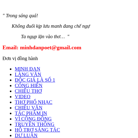
" Trong sáng quá!
Không đuổi kịp lưu manh đang chế ngự
Ta ngụp lặn vào thơ… "
Email:
minhdanpoet@gmail.com
Đơn vị đồng hành
MINH ĐAN
LÀNG VĂN
ĐỘC GIẢ LÀ SỐ 1
CỐNG HIẾN
CHIẾU THƠ
VIDEO
THƠ PHỔ NHẠC
CHIẾU VĂN
TÁC PHẨM IN
VÌ CỘNG ĐỒNG
TRUYỀN THÔNG
HỖ TRỢ SÁNG TÁC
DƯ LUẬN