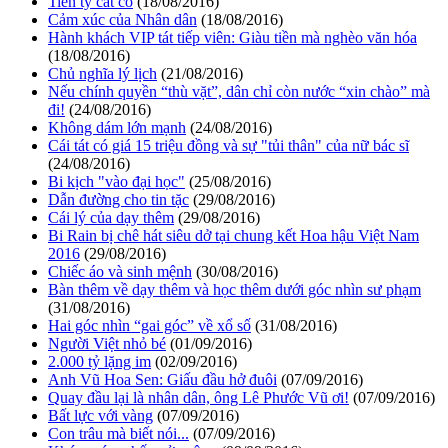
Tiền tỷ cắt cỏ
(18/08/2016)
Cảm xúc của Nhân dân
(18/08/2016)
Hành khách VIP tát tiếp viên: Giàu tiền mà nghèo văn hóa
(18/08/2016)
Chủ nghĩa lý lịch
(21/08/2016)
Nếu chính quyền “thù vặt”, dân chỉ còn nước “xin chào” mà
đi!
(24/08/2016)
Không dám lớn mạnh
(24/08/2016)
Cái tát có giá 15 triệu đồng và sự "tủi thân" của nữ bác sĩ
(24/08/2016)
Bi kịch "vào đại học"
(25/08/2016)
Dẫn đường cho tin tặc
(29/08/2016)
Cái lý của dạy thêm
(29/08/2016)
Bi Rain bị chê hát siêu dở tại chung kết Hoa hậu Việt Nam
2016
(29/08/2016)
Chiếc áo và sinh mệnh
(30/08/2016)
Bàn thêm về dạy thêm và học thêm dưới góc nhìn sư phạm
(31/08/2016)
Hai góc nhìn “gai góc” về xổ số
(31/08/2016)
Người Việt nhỏ bé
(01/09/2016)
2.000 tỷ lặng im
(02/09/2016)
Anh Vũ Hoa Sen: Giấu đầu hở đuôi
(07/09/2016)
Quay đầu lại là nhân dân, ông Lê Phước Vũ ơi!
(07/09/2016)
Bất lực với vàng
(07/09/2016)
Con trâu mà biết nói...
(07/09/2016)