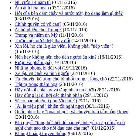
Nụ cười 14 năm tù
(01/11/2016)
Ám ảnh hỏa hoạn
(03/11/2016)
Hôi của bên đám cháy và nước mắt, họ đang làm gì thế?
(03/11/2016)
Chính quyền có vô can?
(05/11/2016)
Ai bỏ phiếu cho Trump?
(10/11/2016)
Trump và niềm tin Mỹ
(11/11/2016)
Trước một nước Mỹ thay đổi
(14/11/2016)
Xin lỗi, họ chỉ là giáo viên, không phải “tiếp viên“!
(15/11/2016)
Nên hay không nên cho tiền người ăn xin?
(16/11/2016)
Rượu và phẩm giá
(19/11/2016)
Những phong bì dúi vội
(19/11/2016)
Xe lật, vịt chết và tình người
(22/11/2016)
Từ chuyện kẻ trộm chó bị nhốt trong... lồng chó
(22/11/2016)
Trật tự trong thảm họa
(23/11/2016)
Hãy nói lời chia tay và tặng nhau nụ cười
(28/11/2016)
Hãy dừng lại đi hỡi các thánh phán
(29/11/2016)
Sẽ có bao nhiêu tỉ phú Vietlott?
(29/11/2016)
"Ai là triệu phú" khiến tôi nghĩ ngợi
(30/11/2016)
Quốc phục hay “quái phục”, và chuyện trao tấm bằng khen
(30/11/2016)
Khi quyết "tung hê" hết để bảo vệ tình yêu, cặp đôi ấy có
nghĩ chút nào cho nỗi đau của cha mẹ?
(01/12/2016)
Khủng hoảng truyền thông
(04/12/2016)