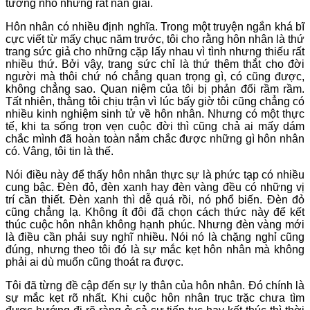
tưởng nhỏ nhưng rất nan giải.
Hôn nhân có nhiều định nghĩa. Trong một truyện ngắn khá bĩ
cực viết từ mấy chục năm trước, tôi cho rằng hôn nhân là thứ
trang sức giả cho những cặp lấy nhau vì tình nhưng thiếu rất
nhiều thứ. Bởi vậy, trang sức chỉ là thứ thêm thắt cho đời
người mà thôi chứ nó chẳng quan trọng gì, có cũng được,
không chẳng sao. Quan niệm của tôi bị phản đối rầm rầm.
Tất nhiên, thằng tôi chịu trận vì lúc bấy giờ tôi cũng chẳng có
nhiều kinh nghiệm sinh tử về hôn nhân. Nhưng có một thực
tế, khi ta sống trọn vẹn cuộc đời thì cũng chả ai mấy dám
chắc mình đã hoàn toàn nắm chắc được những gì hôn nhân
có. Vâng, tôi tin là thế.
Nói điều này để thấy hôn nhân thực sự là phức tạp có nhiều
cung bậc. Đèn đỏ, đèn xanh hay đèn vàng đều có những vị
trí cần thiết. Đèn xanh thì dễ quá rồi, nó phổ biến. Đèn đỏ
cũng chẳng lạ. Không ít đôi đã chọn cách thức này để kết
thúc cuộc hôn nhân không hạnh phúc. Nhưng đèn vàng mới
là điều cần phải suy nghĩ nhiều. Nói nó là chặng nghỉ cũng
đúng, nhưng theo tôi đó là sự mắc kẹt hôn nhân mà không
phải ai dù muốn cũng thoát ra được.
Tôi đã từng đề cập đến sự ly thân của hôn nhân. Đó chính là
sự mắc kẹt rõ nhất. Khi cuộc hôn nhân trục trặc chưa tìm