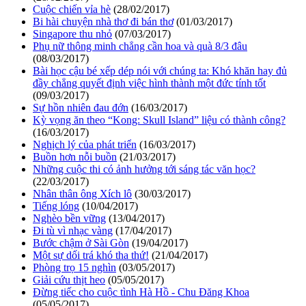
Cuộc chiến vỉa hè
(28/02/2017)
Bi hài chuyện nhà thơ đi bán thơ
(01/03/2017)
Singapore thu nhỏ
(07/03/2017)
Phụ nữ thông minh chẳng cần hoa và quà 8/3 đâu
(08/03/2017)
Bài học cậu bé xếp dép nói với chúng ta: Khó khăn hay đủ
đầy chẳng quyết định việc hình thành một đức tính tốt
(09/03/2017)
Sự hồn nhiên đau đớn
(16/03/2017)
Kỳ vọng ăn theo “Kong: Skull Island” liệu có thành công?
(16/03/2017)
Nghịch lý của phát triển
(16/03/2017)
Buồn hơn nỗi buồn
(21/03/2017)
Những cuộc thi có ảnh hưởng tới sáng tác văn học?
(22/03/2017)
Nhân thân ông Xích lô
(30/03/2017)
Tiếng lóng
(10/04/2017)
Nghèo bền vững
(13/04/2017)
Đi tù vì nhạc vàng
(17/04/2017)
Bước chậm ở Sài Gòn
(19/04/2017)
Một sự dối trá khó tha thứ!
(21/04/2017)
Phòng trọ 15 nghìn
(03/05/2017)
Giải cứu thịt heo
(05/05/2017)
Đừng tiếc cho cuộc tình Hà Hồ - Chu Đăng Khoa
(05/05/2017)