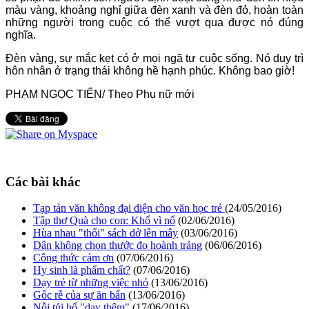
màu vàng, khoảng nghỉ giữa đèn xanh và đèn đỏ, hoàn toàn
những người trong cuộc có thể vượt qua được nó đúng
nghĩa.
Đèn vàng, sự mắc kẹt có ở mọi ngã tư cuộc sống. Nó duy trì
hôn nhân ở trạng thái không hề hạnh phúc. Không bao giờ!
PHẠM NGỌC TIẾN/ Theo Phụ nữ mới
Các bài khác
Tạp tản văn không đại diện cho văn học trẻ
(24/05/2016)
Tập thơ Quà cho con: Khổ vì nổ
(02/06/2016)
Hùa nhau "thổi" sách dở lên mây
(03/06/2016)
Dân không chọn thước đo hoành tráng
(06/06/2016)
Công thức cảm ơn
(07/06/2016)
Hy sinh là phẩm chất?
(07/06/2016)
Dạy trẻ từ những việc nhỏ
(13/06/2016)
Gốc rễ của sự ăn bẩn
(13/06/2016)
Nỗi tủi hổ "dạy thêm"
(17/06/2016)