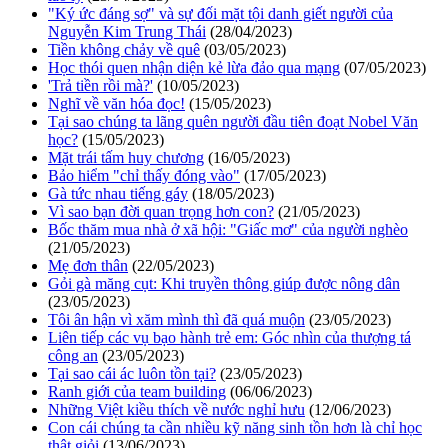
"Ký ức đáng sợ" và sự đối mặt tội danh giết người của
Nguyễn Kim Trung Thái
(28/04/2023)
Tiền không chảy về quê
(03/05/2023)
Học thói quen nhận diện kẻ lừa đảo qua mạng
(07/05/2023)
'Trả tiền rồi mà?'
(10/05/2023)
Nghĩ về văn hóa đọc!
(15/05/2023)
Tại sao chúng ta lãng quên người đầu tiên đoạt Nobel Văn
học?
(15/05/2023)
Mặt trái tấm huy chương
(16/05/2023)
Bảo hiểm "chỉ thấy đóng vào"
(17/05/2023)
Gà tức nhau tiếng gáy
(18/05/2023)
Vì sao bạn đời quan trọng hơn con?
(21/05/2023)
Bốc thăm mua nhà ở xã hội: "Giấc mơ" của người nghèo
(21/05/2023)
Mẹ đơn thân
(22/05/2023)
Gỏi gà măng cụt: Khi truyền thông giúp được nông dân
(23/05/2023)
Tôi ân hận vì xăm mình thì đã quá muộn
(23/05/2023)
Liên tiếp các vụ bạo hành trẻ em: Góc nhìn của thượng tá
công an
(23/05/2023)
Tại sao cái ác luôn tồn tại?
(23/05/2023)
Ranh giới của team building
(06/06/2023)
Những Việt kiều thích về nước nghỉ hưu
(12/06/2023)
Con cái chúng ta cần nhiều kỹ năng sinh tồn hơn là chỉ học
thật giỏi
(13/06/2023)