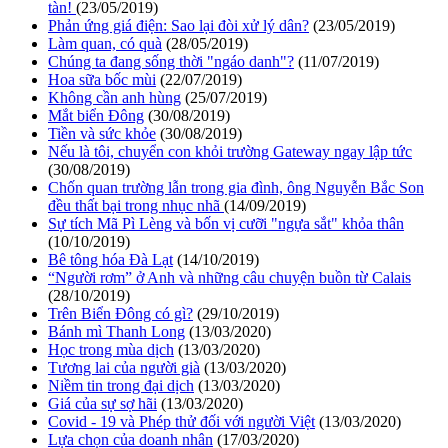
tàn!
(23/05/2019)
Phản ứng giá điện: Sao lại đòi xử lý dân?
(23/05/2019)
Làm quan, có quà
(28/05/2019)
Chúng ta đang sống thời "ngáo danh"?
(11/07/2019)
Hoa sữa bốc mùi
(22/07/2019)
Không cần anh hùng
(25/07/2019)
Mắt biển Đông
(30/08/2019)
Tiền và sức khỏe
(30/08/2019)
Nếu là tôi, chuyển con khỏi trường Gateway ngay lập tức
(30/08/2019)
Chốn quan trường lẫn trong gia đình, ông Nguyễn Bắc Son
đều thất bại trong nhục nhã
(14/09/2019)
Sự tích Mã Pì Lèng và bốn vị cưỡi "ngựa sắt" khỏa thân
(10/10/2019)
Bê tông hóa Đà Lạt
(14/10/2019)
“Người rơm” ở Anh và những câu chuyện buồn từ Calais
(28/10/2019)
Trên Biển Đông có gì?
(29/10/2019)
Bánh mì Thanh Long
(13/03/2020)
Học trong mùa dịch
(13/03/2020)
Tương lai của người già
(13/03/2020)
Niềm tin trong đại dịch
(13/03/2020)
Giá của sự sợ hãi
(13/03/2020)
Covid - 19 và Phép thử đối với người Việt
(13/03/2020)
Lựa chọn của doanh nhân
(17/03/2020)