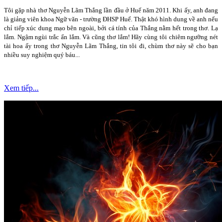
Tôi gặp nhà thơ Nguyễn Lãm Thắng lần đầu ở Huế năm 2011. Khi ấy, anh đang
là giảng viên khoa Ngữ văn - trường ĐHSP Huế. Thật khó hình dung về anh nếu
chỉ tiếp xúc dung mạo bên ngoài, bởi cá tính của Thắng nằm hết trong thơ. Lạ
lắm. Ngậm ngùi trắc ẩn lắm. Và cũng thơ lắm! Hãy cùng tôi chiêm ngưỡng nét
tài hoa ấy trong thơ Nguyễn Lãm Thắng, tin tôi đi, chùm thơ này sẽ cho bạn
nhiều suy nghiệm quý báu...
Xem tiếp...