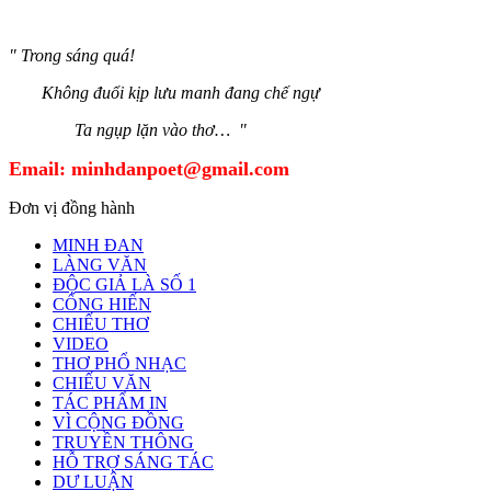
" Trong sáng quá!
Không đuổi kịp lưu manh đang chế ngự
Ta ngụp lặn vào thơ… "
Email:
minhdanpoet@gmail.com
Đơn vị đồng hành
MINH ĐAN
LÀNG VĂN
ĐỘC GIẢ LÀ SỐ 1
CỐNG HIẾN
CHIẾU THƠ
VIDEO
THƠ PHỔ NHẠC
CHIẾU VĂN
TÁC PHẨM IN
VÌ CỘNG ĐỒNG
TRUYỀN THÔNG
HỖ TRỢ SÁNG TÁC
DƯ LUẬN