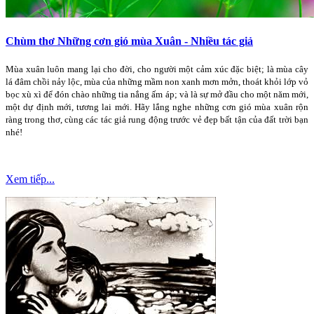
Chùm thơ Những cơn gió mùa Xuân - Nhiều tác giả
Mùa xuân luôn mang lại cho đời, cho người một cảm xúc đặc biệt; là mùa cây
lá đâm chồi nảy lộc, mùa của những mầm non xanh mơn mởn, thoát khỏi lớp vỏ
bọc xù xì để đón chào những tia nắng ấm áp; và là sự mở đầu cho một năm mới,
một dự định mới, tương lai mới. Hãy lắng nghe những cơn gió mùa xuân rộn
ràng trong thơ, cùng các tác giả rung động trước vẻ đẹp bất tận của đất trời bạn
nhé!
Xem tiếp...