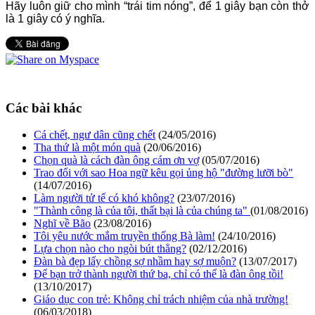
Hãy luôn giữ cho mình “trái tim nóng”, để 1 giây bạn còn thở
là 1 giây có ý nghĩa.
Các bài khác
Cá chết, ngư dân cũng chết
(24/05/2016)
Tha thứ là một món quà
(20/06/2016)
Chọn quà là cách đàn ông cám ơn vợ
(05/07/2016)
Trao đổi với sao Hoa ngữ kêu gọi ủng hộ "đường lưỡi bò"
(14/07/2016)
Làm người tử tế có khó không?
(23/07/2016)
"Thành công là của tôi, thất bại là của chúng ta"
(01/08/2016)
Nghĩ về Bão
(23/08/2016)
Tôi yêu nước mắm truyền thống Bà làm!
(24/10/2016)
Lựa chọn nào cho ngòi bút thẳng?
(02/12/2016)
Đàn bà đẹp lấy chồng sợ nhầm hay sợ muộn?
(13/07/2017)
Để bạn trở thành người thứ ba, chỉ có thể là đàn ông tồi!
(13/10/2017)
Giáo dục con trẻ: Không chỉ trách nhiệm của nhà trường!
(06/03/2018)