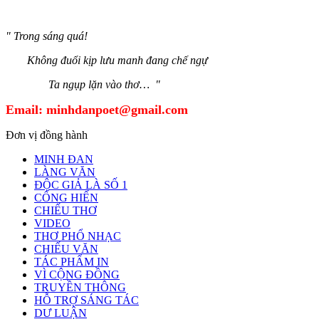
" Trong sáng quá!
Không đuổi kịp lưu manh đang chế ngự
Ta ngụp lặn vào thơ… "
Email:
minhdanpoet@gmail.com
Đơn vị đồng hành
MINH ĐAN
LÀNG VĂN
ĐỘC GIẢ LÀ SỐ 1
CỐNG HIẾN
CHIẾU THƠ
VIDEO
THƠ PHỔ NHẠC
CHIẾU VĂN
TÁC PHẨM IN
VÌ CỘNG ĐỒNG
TRUYỀN THÔNG
HỖ TRỢ SÁNG TÁC
DƯ LUẬN