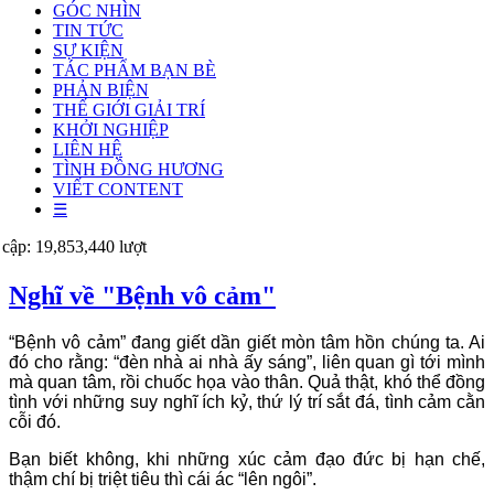
GÓC NHÌN
TIN TỨC
SỰ KIỆN
TÁC PHẨM BẠN BÈ
PHẢN BIỆN
THẾ GIỚI GIẢI TRÍ
KHỞI NGHIỆP
LIÊN HỆ
TÌNH ĐỒNG HƯƠNG
VIẾT CONTENT
☰
 cập: 19,853,440 lượt
Nghĩ về "Bệnh vô cảm"
“Bệnh vô cảm” đang giết dần giết mòn tâm hồn chúng ta. Ai
đó cho rằng: “đèn nhà ai nhà ấy sáng”, liên quan gì tới mình
mà quan tâm, rồi chuốc họa vào thân. Quả thật, khó thể đồng
tình với những suy nghĩ ích kỷ, thứ lý trí sắt đá, tình cảm cằn
cỗi đó.
Bạn biết không, khi những xúc cảm đạo đức bị hạn chế,
thậm chí bị triệt tiêu thì cái ác “lên ngôi”.