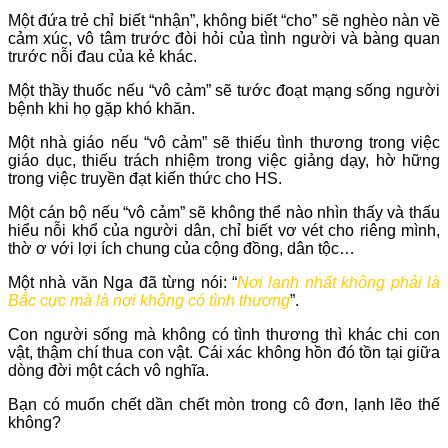
Một đứa trẻ chỉ biết “nhận”, không biết “cho” sẽ nghèo nàn về
cảm xúc, vô tâm trước đòi hỏi của tình người và bàng quan
trước nỗi đau của kẻ khác.
Một thầy thuốc nếu “vô cảm” sẽ tước đoạt mạng sống người
bệnh khi họ gặp khó khăn.
Một nhà giáo nếu “vô cảm” sẽ thiếu tình thương trong việc
giáo dục, thiếu trách nhiệm trong việc giảng dạy, hờ hững
trong việc truyền đạt kiến thức cho HS.
Một cán bộ nếu “vô cảm” sẽ không thể nào nhìn thấy và thấu
hiểu nỗi khổ của người dân, chỉ biết vơ vét cho riêng mình,
thờ ơ với lợi ích chung của cộng đồng, dân tộc…
Một nhà văn Nga đã từng nói: “
Nơi lạnh nhất không phải là
Bắc cực mà là nơi không có tình thương
”.
Con người sống mà không có tình thương thì khác chi con
vật, thậm chí thua con vật.
Cái xác không hồn đó tồn tại giữa
dòng đời một cách vô nghĩa.
Bạn có muốn chết dần chết mòn trong cô đơn, lạnh lẽo thế
không?