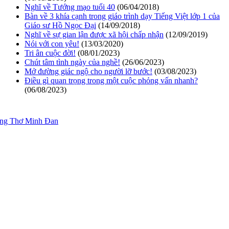
Nghĩ về Tướng mạo tuổi 40
(06/04/2018)
Bàn về 3 khía cạnh trong giáo trình dạy Tiếng Việt lớp 1 của
Giáo sư Hồ Ngọc Đại
(14/09/2018)
Nghĩ về sự gian lận được xã hội chấp nhận
(12/09/2019)
Nói với con yêu!
(13/03/2020)
Tri ân cuộc đời!
(08/01/2023)
Chút tâm tình ngày của nghề!
(26/06/2023)
Mở đường giác ngộ cho người lỡ bước!
(03/08/2023)
Điều gì quan trọng trong một cuộc phỏng vấn nhanh?
(06/08/2023)
ang Thơ Minh Đan